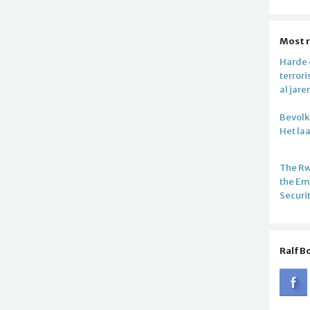
Most 
Harde c
terror
al jare
Bevolki
Het la
The R
the E
Securi
Ralf B