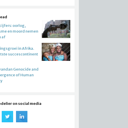
read
ijfers: oorlog,
isme en moord nemen
n af
ngsgroei in Afrika.
atste succescontinent
wandan Genocide and
mergence of Human
ty
odelier on social media