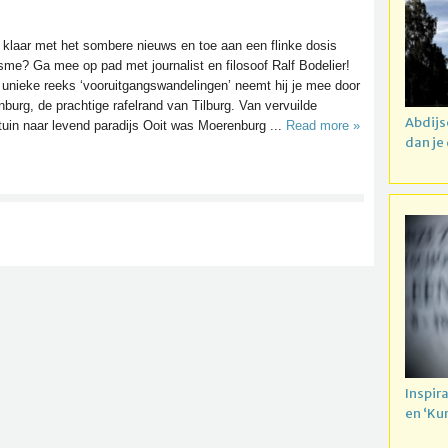
 klaar met het sombere nieuws en toe aan een flinke dosis
sme? Ga mee op pad met journalist en filosoof Ralf Bodelier!
 unieke reeks ‘vooruitgangswandelingen’ neemt hij je mee door
burg, de prachtige rafelrand van Tilburg. Van vervuilde
Abdijs
tuin naar levend paradijs Ooit was Moerenburg ...
Read more »
dan je
Inspir
en ‘Ku