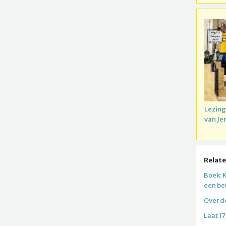
Lezing
van Je
Relate
Boek: 
een be
Over d
Laat 17