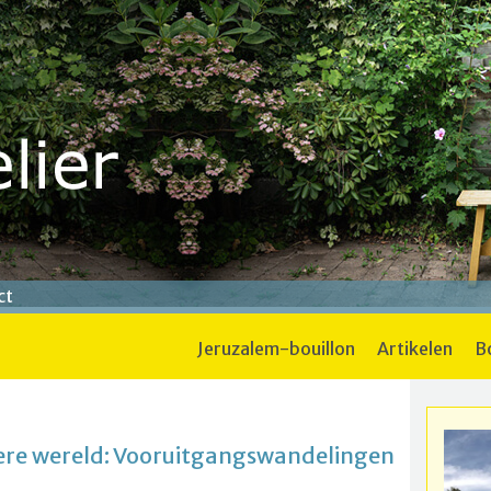
ct
jeruzalem-bouillon
artikelen
ere wereld: Vooruitgangswandelingen