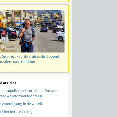
: Op omgekeerde kruistocht. Lopend
ruzalem naar Bouillon
d articles
Kosmopolieten. Grote filosofen over
tere wereld voor iedereen
e vooruitgang in de wereld
/7 het betere 9/11 zijn