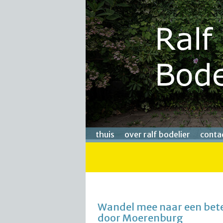
thuis
over ralf bodelier
conta
Wandel mee naar een bet
door Moerenburg