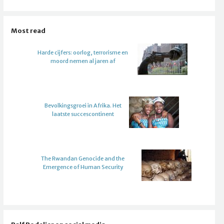
Most read
Harde cijfers: oorlog, terrorisme en
moord nemen al jaren af
Bevolkingsgroei in Afrika. Het
laatste succescontinent
The Rwandan Genocide and the
Emergence of Human Security