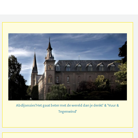
Abdijsessies’Het gaat beter met de wereld dan je denkt’ & ‘Vuur &
Tegenwind’