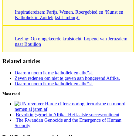
Inspiratiereizen: Parijs, Wenen, Roergebied en ‘Kunst en
Katholiek in Zuidelijkst Limburg’
Lezing: Op omgekeerde kruistocht. Lopend van Jeruzalem
naar Bouillon
Related articles
Daarom noem ik me katholiek én atheïst.
Zeven redenen om niet te geven aan hongerend Afrika.
Daarom noem ik me katholiek én atheïst.
Most read
Harde cijfers: oorlog, terrorisme en moord
nemen al jaren af
Bevolkingsgroei in Afrika. Het laatste succescontinent
The Rwandan Genocide and the Emergence of Human
Security