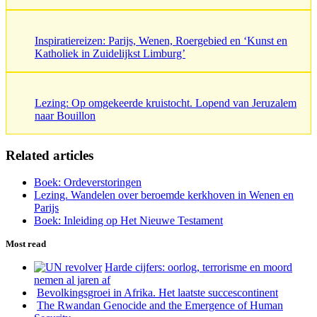
Inspiratiereizen: Parijs, Wenen, Roergebied en ‘Kunst en
Katholiek in Zuidelijkst Limburg’
Lezing: Op omgekeerde kruistocht. Lopend van Jeruzalem
naar Bouillon
Related articles
Boek: Ordeverstoringen
Lezing. Wandelen over beroemde kerkhoven in Wenen en
Parijs
Boek: Inleiding op Het Nieuwe Testament
Most read
Harde cijfers: oorlog, terrorisme en moord
nemen al jaren af
Bevolkingsgroei in Afrika. Het laatste succescontinent
The Rwandan Genocide and the Emergence of Human