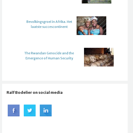
Bevolkingsgroei in Afrika. Het
laatste succescontinent
The Rwandan Genocide and the
Emergence of Human Security
Ralf Bodelier on social media