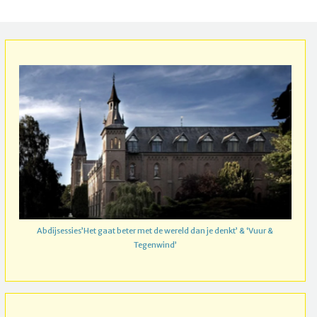
Abdijsessies’Het gaat beter met de wereld dan je denkt’ & ‘Vuur &
Tegenwind’