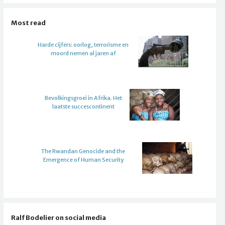
Most read
Harde cijfers: oorlog, terrorisme en
moord nemen al jaren af
Bevolkingsgroei in Afrika. Het
laatste succescontinent
The Rwandan Genocide and the
Emergence of Human Security
Ralf Bodelier on social media