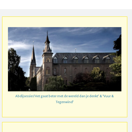
Abdijsessies’Het gaat beter met de wereld dan je denkt’ & ‘Vuur &
Tegenwind’