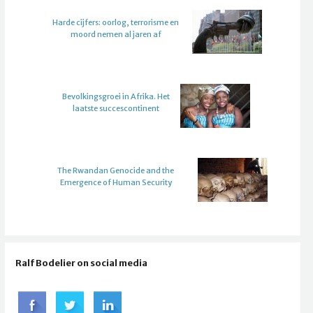
Harde cijfers: oorlog, terrorisme en
moord nemen al jaren af
Bevolkingsgroei in Afrika. Het
laatste succescontinent
The Rwandan Genocide and the
Emergence of Human Security
Ralf Bodelier on social media