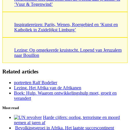
‘Vuur & Tegenwind’
Inspiratiereizen: Parijs, Wenen, Roergebied en ‘Kunst en
Katholiek in Zuidelijkst Limburg’
Lezing: Op omgekeerde kruistocht. Lopend van Jeruzalem
naar Bouillon
Related articles
portretten Ralf Bodelier
Lezing. Het Afrika van de Afrikanen
Boek: Hulp. Waarom ontwikkelingshulp moet, groeit en
verandert
Most read
Harde cijfers: oorlog, terrorisme en moord
nemen al jaren af
Bevolkingsgroei in Afrika. Het laatste succescontinent