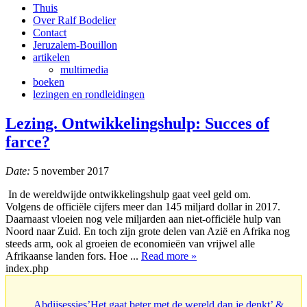
Thuis
Over Ralf Bodelier
Contact
Jeruzalem-Bouillon
artikelen
multimedia
boeken
lezingen en rondleidingen
Lezing. Ontwikkelingshulp: Succes of
farce?
Date:
5 november 2017
In de wereldwijde ontwikkelingshulp gaat veel geld om.
Volgens de officiële cijfers meer dan 145 miljard dollar in 2017.
Daarnaast vloeien nog vele miljarden aan niet-officiële hulp van
Noord naar Zuid. En toch zijn grote delen van Azië en Afrika nog
steeds arm, ook al groeien de economieën van vrijwel alle
Afrikaanse landen fors. Hoe ...
Read more »
index.php
Abdijsessies’Het gaat beter met de wereld dan je denkt’ &