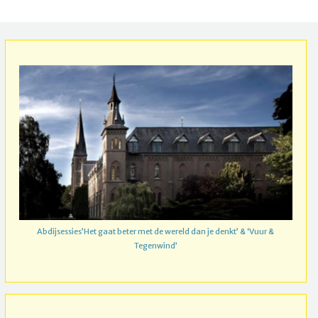
Abdijsessies’Het gaat beter met de wereld dan je denkt’ & ‘Vuur &
Tegenwind’