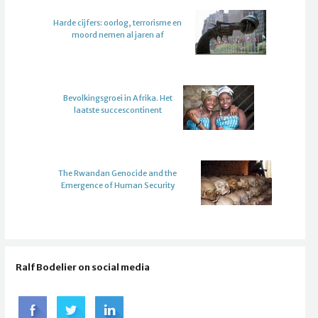
Harde cijfers: oorlog, terrorisme en
moord nemen al jaren af
Bevolkingsgroei in Afrika. Het
laatste succescontinent
The Rwandan Genocide and the
Emergence of Human Security
Ralf Bodelier on social media