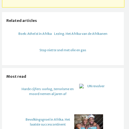
Related articles
Boek: Atheïst in Afrika
Lezing. Het Afrika van de Afrikanen
Stop niet te snel met olie en gas
Most read
Harde cijfers: oorlog, terrorisme en
moord nemen al jaren af
Bevolkingsgroei in Afrika. Het
laatste succescontinent