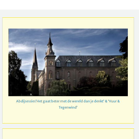
Abdijsessies’Het gaat beter met de wereld dan je denkt’ & ‘Vuur &
Tegenwind’