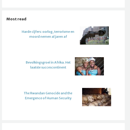
Most read
Harde cijfers: oorlog, terrorisme en
moord nemen al jaren af
Bevolkingsgroei in Afrika. Het
laatste succescontinent
The Rwandan Genocide and the
Emergence of Human Security