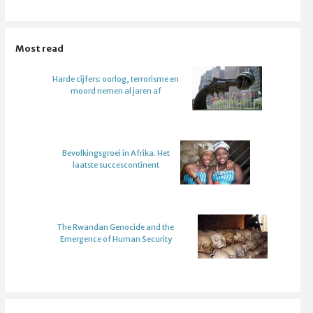
Most read
Harde cijfers: oorlog, terrorisme en
moord nemen al jaren af
Bevolkingsgroei in Afrika. Het
laatste succescontinent
The Rwandan Genocide and the
Emergence of Human Security