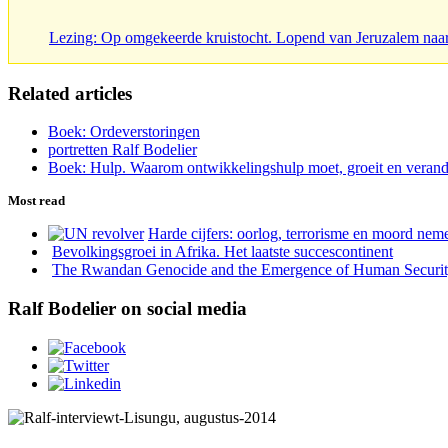
Lezing: Op omgekeerde kruistocht. Lopend van Jeruzalem naa
Related articles
Boek: Ordeverstoringen
portretten Ralf Bodelier
Boek: Hulp. Waarom ontwikkelingshulp moet, groeit en verand
Most read
Harde cijfers: oorlog, terrorisme en moord neme
Bevolkingsgroei in Afrika. Het laatste succescontinent
The Rwandan Genocide and the Emergence of Human Securi
Ralf Bodelier on social media