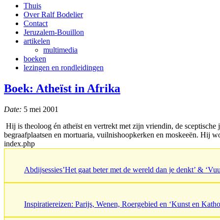
Thuis
Over Ralf Bodelier
Contact
Jeruzalem-Bouillon
artikelen
multimedia
boeken
lezingen en rondleidingen
Boek: Atheïst in Afrika
Date:
5 mei 2001
Hij is theoloog én atheïst en vertrekt met zijn vriendin, de sceptisc
begraafplaatsen en mortuaria, vuilnishoopkerken en moskeeën. Hij wor
index.php
Abdijsessies’Het gaat beter met de wereld dan je denkt’ & ‘V
Inspiratiereizen: Parijs, Wenen, Roergebied en ‘Kunst en Katho