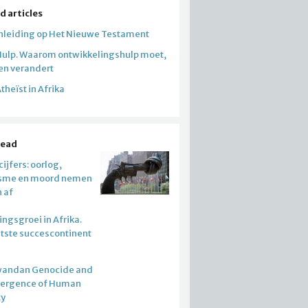
d articles
Inleiding op Het Nieuwe Testament
Hulp. Waarom ontwikkelingshulp moet,
 en verandert
theïst in Afrika
read
ijfers: oorlog,
isme en moord nemen
n af
ngsgroei in Afrika.
atste succescontinent
wandan Genocide and
mergence of Human
ty