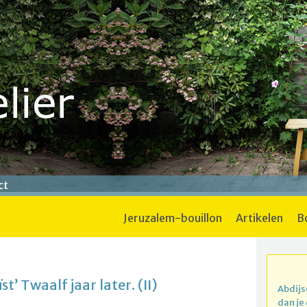
ct
jeruzalem-bouillon
artikelen
’ Twaalf jaar later. (II)
Abdijs
dan je