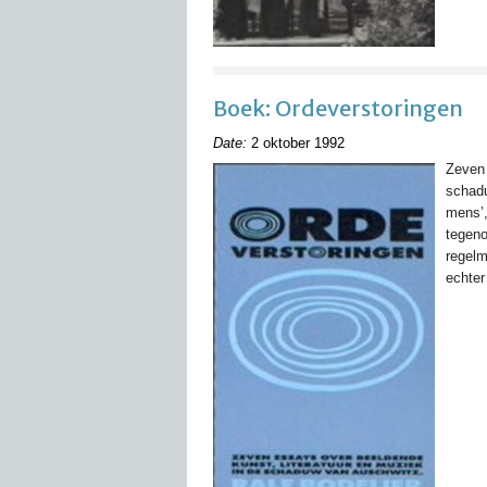
Boek: Ordeverstoringen
Date:
2 oktober 1992
Zeven 
schadu
mens’,
tegeno
regelm
echter