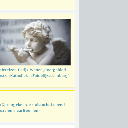
atiereizen: Parijs, Wenen, Roergebied
nst en Katholiek in Zuidelijkst Limburg’
: Op omgekeerde kruistocht. Lopend
ruzalem naar Bouillon