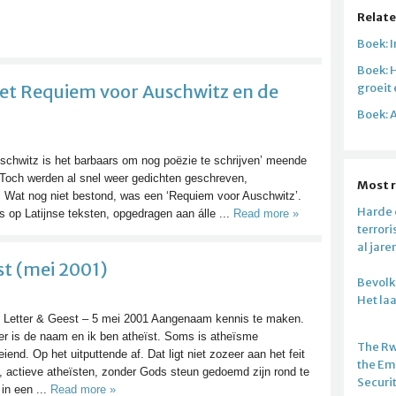
Relate
Boek: 
Boek: 
t Requiem voor Auschwitz en de
groeit
Boek: A
schwitz is het barbaars om nog poëzie te schrijven’ meende
 Toch werden al snel weer gedichten geschreven,
Most 
 Wat nog niet bestond, was een ‘Requiem voor Auschwitz’.
Harde c
 op Latijnse teksten, opgedragen aan álle ...
Read more »
terror
al jare
st (mei 2001)
Bevolki
Het la
 Letter & Geest – 5 mei 2001 Aangenaam kennis te maken.
er is de naam en ik ben atheïst. Soms is atheïsme
The R
iend. Op het uitputtende af. Dat ligt niet zozeer aan het feit
the E
j, actieve atheïsten, zonder Gods steun gedoemd zijn rond te
Securi
 in een ...
Read more »