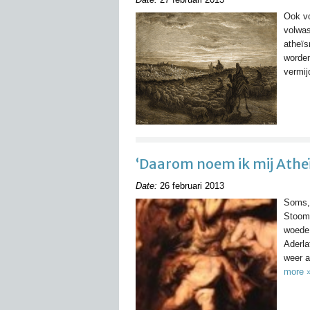
Ook vo
volwas
atheïs
worden
vermij
‘Daarom noem ik mij Atheïst
Date:
26 februari 2013
Soms,
Stoom 
woede 
Aderla
weer a
more 