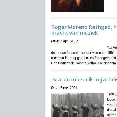
Roger Moreno Rathgeb, he
kracht van muziek
Date:
8 april 2012
‘Na Au
de joodse filosoof Theodor Adorno in 1951.
toneelstukken opgevoerd en films gemaakt.
Een traditionele Rooms-katholieke dodenmis
Daarom noem ik mij atheï
Date:
5 mei 2001
Trouw,
Bodeli
vermoe
dat wi
darren