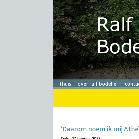
thuis
over ralf bodelier
conta
‘Daarom noem ik mij Atheïst
Date:
27 februari 2013