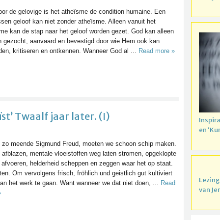
or de gelovige is het atheïsme de condition humaine. Een
sen geloof kan niet zonder atheïsme. Alleen vanuit het
me kan de stap naar het geloof worden gezet. God kan alleen
 gezocht, aanvaard en bevestigd door wie Hem ook kan
den, kritiseren en ontkennen. Wanneer God al ...
Read more »
’ Twaalf jaar later. (I)
Inspir
en ‘Ku
 zo meende Sigmund Freud, moeten we schoon schip maken.
afblazen, mentale vloeistoffen weg laten stromen, opgeklopte
afvoeren, helderheid scheppen en zeggen waar het op staat.
ten. Om vervolgens frisch, fröhlich und geistlich gut kultiviert
Lezing
an het werk te gaan. Want wanneer we dat niet doen, ...
Read
van Je
»