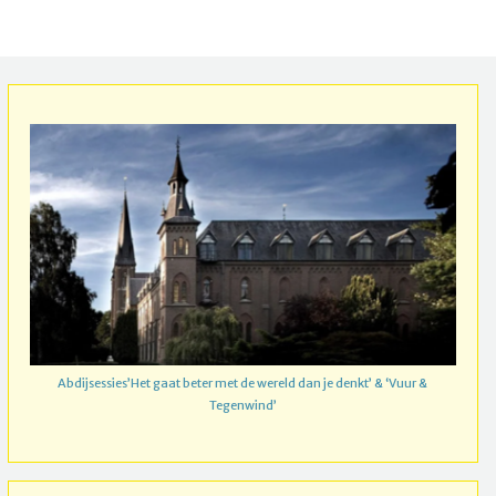
Abdijsessies’Het gaat beter met de wereld dan je denkt’ & ‘Vuur &
Tegenwind’