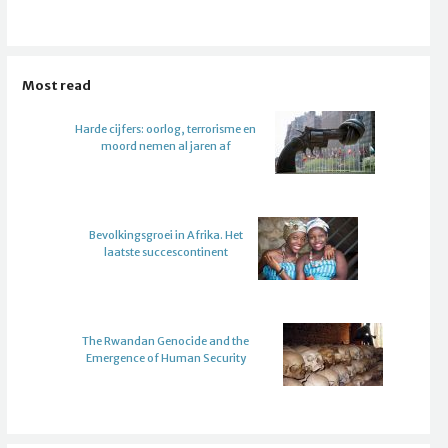
Most read
Harde cijfers: oorlog, terrorisme en
moord nemen al jaren af
Bevolkingsgroei in Afrika. Het
laatste succescontinent
The Rwandan Genocide and the
Emergence of Human Security