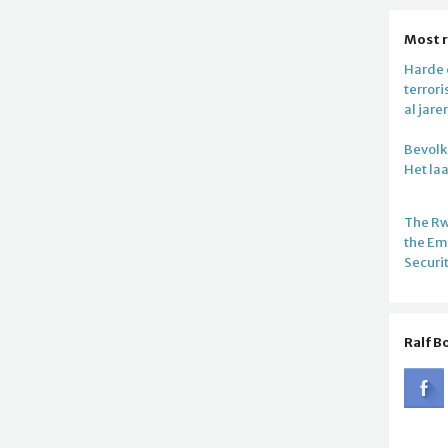
Most 
Harde c
terror
al jare
Bevolki
Het la
The R
the E
Securi
Ralf B