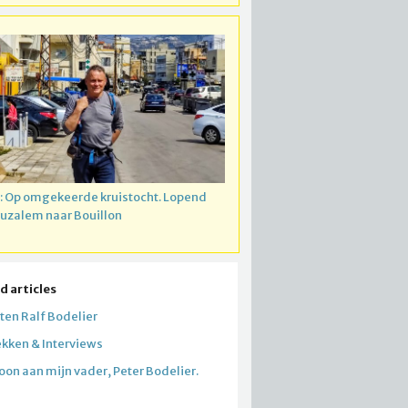
: Op omgekeerde kruistocht. Lopend
ruzalem naar Bouillon
d articles
tten Ralf Bodelier
kken & Interviews
oon aan mijn vader, Peter Bodelier.