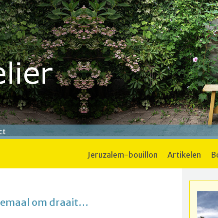
ct
jeruzalem-bouillon
artikelen
llemaal om draait…