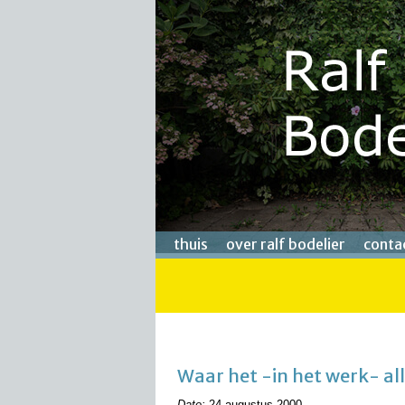
thuis
over ralf bodelier
conta
Waar het -in het werk- a
Date:
24 augustus 2000