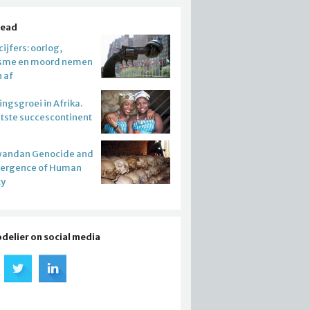
read
ijfers: oorlog,
isme en moord nemen
n af
ngsgroei in Afrika.
atste succescontinent
wandan Genocide and
mergence of Human
ty
odelier on social media