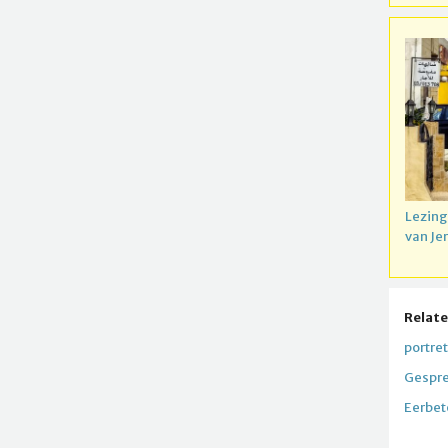
Lezing
van Je
Relate
portre
Gespre
Eerbet