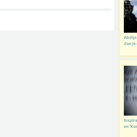
Abdijs
dan je
Inspir
en ‘Ku