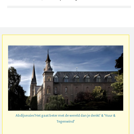
Abdijsessies’Het gaat beter met de wereld dan je denkt’ & ‘Vuur &
Tegenwind’