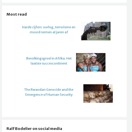
Most read
Harde cijfers: oorlog, terrorisme en
moord nemen al jaren af
Bevolkingsgroei in Afrika. Het
laatste succescontinent
The Rwandan Genocide and the
Emergence of Human Security
Ralf Bodelier on social media