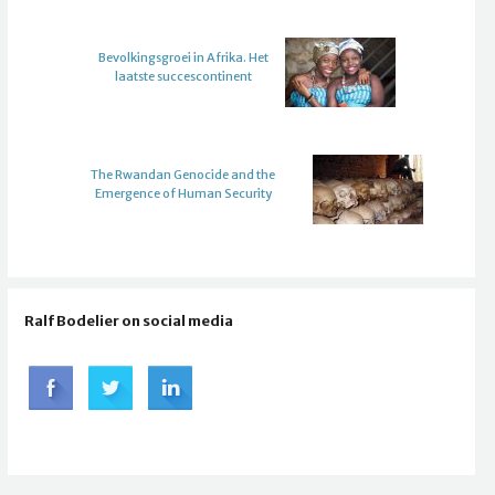
Bevolkingsgroei in Afrika. Het
laatste succescontinent
The Rwandan Genocide and the
Emergence of Human Security
Ralf Bodelier on social media