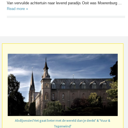
Van vervuilde achtertuin naar levend paradijs Ooit was Moerenburg ...
Read more »
Abdijsessies’Het gaat beter met de wereld dan je denkt’ & ‘Vuur &
Tegenwind’