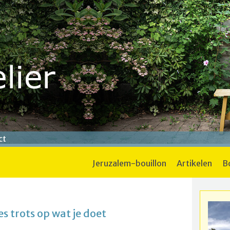
ct
jeruzalem-bouillon
artikelen
es trots op wat je doet