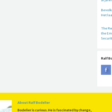
al jare
Bevolki
Het la
The R
the E
Securi
Ralf B
About Ralf Bodelier
Bodelier is curious. He is fascinated by change,