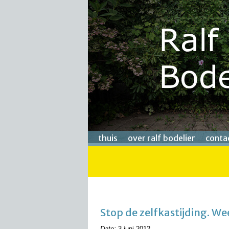
thuis
over ralf bodelier
conta
Stop de zelfkastijding. We
Date:
3 juni 2012