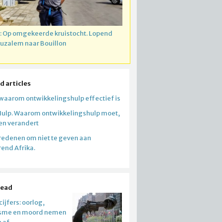
: Op omgekeerde kruistocht. Lopend
ruzalem naar Bouillon
d articles
 waarom ontwikkelingshulp effectief is
Hulp. Waarom ontwikkelingshulp moet,
 en verandert
redenen om niet te geven aan
end Afrika.
read
ijfers: oorlog,
isme en moord nemen