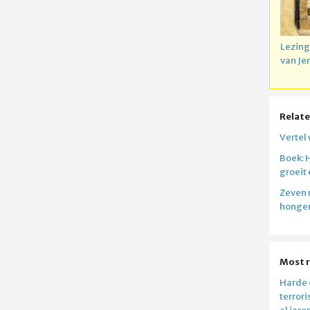
Lezing
van Je
Relate
Vertel
Boek: 
groeit
Zeven 
honger
Most 
Harde c
terror