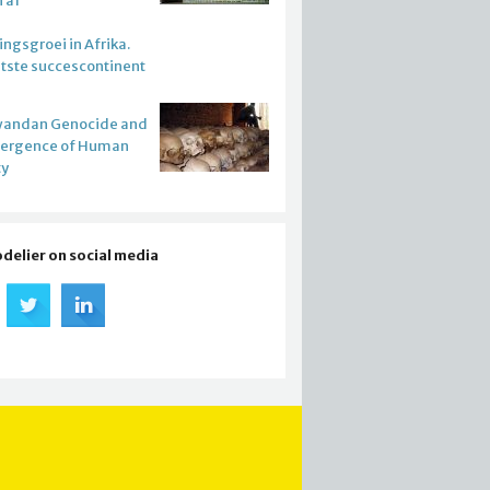
n af
ngsgroei in Afrika.
atste succescontinent
wandan Genocide and
mergence of Human
ty
odelier on social media