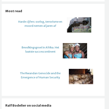
Most read
Harde cijfers: oorlog, terrorisme en
moord nemen al jaren af
Bevolkingsgroei in Afrika. Het
laatste succescontinent
The Rwandan Genocide and the
Emergence of Human Security
Ralf Bodelier on social media