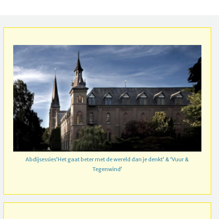
Abdijsessies’Het gaat beter met de wereld dan je denkt’ & ‘Vuur &
Tegenwind’