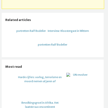
Related articles
portretten Ralf Bodelier
Interview: Kloostergast in Wittem
portretten Ralf Bodelier
Most read
Harde cijfers: oorlog, terrorisme en
moord nemen al jaren af
Bevolkingsgroei in Afrika. Het
laatste succescontinent