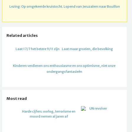
Lezing: Op omgekeerde kruistocht. Lopend van Jeruzalem naar Bouillon
Related articles
Laat 17/7 het betere 9/11 zijn
Laat maar groeien, die bevolking
Kinderen verdienen ons enthousiasme en ons optimisme, niet onze
ondergangsfantasieën
Most read
Harde cijfers: oorlog, terrorisme en
moord nemen al jaren af