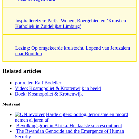
Inspiratiereizen: Parijs, Wenen, Roergebied en ‘Kunst en
Katholiek in Zuidelijkst Limburg’
Lezing: Op omgekeerde kruistocht. Lopend van Jeruzalem
naar Bouillon
Related articles
portretten Ralf Bodelier
Video: Kosmopoliet & Krottenwijk in beeld
Boek: Kosmopoliet & Krottenwijk
Most read
Harde cijfers: oorlog, terrorisme en moord
nemen al jaren af
Bevolkingsgroei in Afrika. Het laatste succescontinent
The Rwandan Genocide and the Emergence of Human
Security