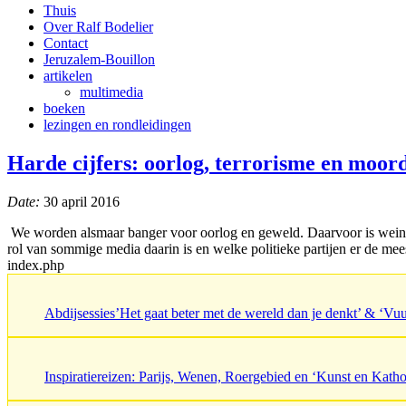
Thuis
Over Ralf Bodelier
Contact
Jeruzalem-Bouillon
artikelen
multimedia
boeken
lezingen en rondleidingen
Harde cijfers: oorlog, terrorisme en moor
Date:
30 april 2016
We worden alsmaar banger voor oorlog en geweld. Daarvoor is weinig
rol van sommige media daarin is en welke politieke partijen er de mees
index.php
Abdijsessies’Het gaat beter met de wereld dan je denkt’ & ‘V
Inspiratiereizen: Parijs, Wenen, Roergebied en ‘Kunst en Katho