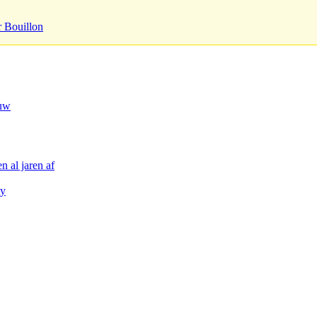
r Bouillon
euw
n al jaren af
ty