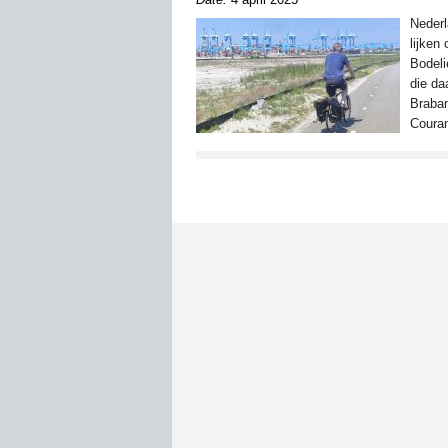
Nederl
lijken
Bodeli
die da
Braban
Couran