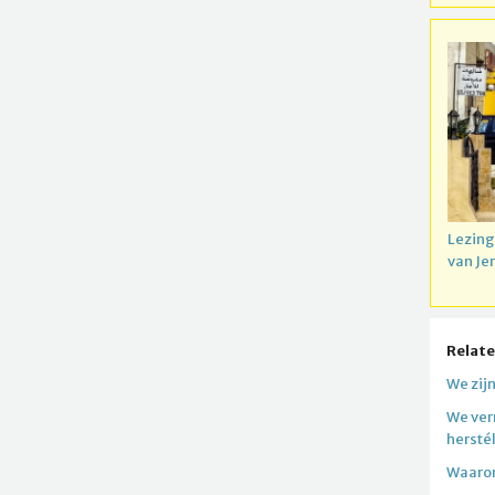
Lezing
van Je
Relate
We zij
We ver
hersté
Waarom