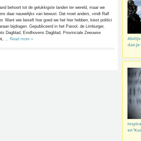
and behoort tot de gelukkigste landen ter wereld, maar we
 ons daar nauwelijks van bewust. Dat moet anders, vindt Ralf
er. Want wie beseft hoe goed we het hier hebben, kiest politici
araan bijdragen. Gepubliceerd in het Parool, de Limburger,
ts Dagblad, Eindhovens Dagblad, Provinciale Zeeuwse
Abdijs
t, ...
Read more »
dan je
Inspir
en ‘Ku