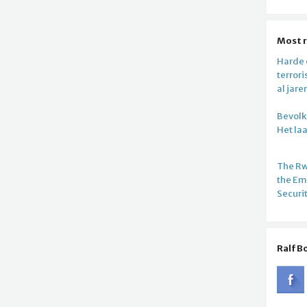
Most 
Harde c
terror
al jare
Bevolki
Het la
The R
the E
Securi
Ralf B