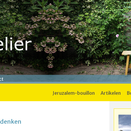
ct
jeruzalem-bouillon
artikelen
e denken