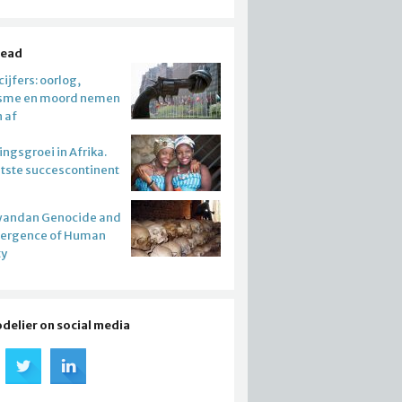
read
ijfers: oorlog,
isme en moord nemen
n af
ngsgroei in Afrika.
atste succescontinent
wandan Genocide and
mergence of Human
ty
odelier on social media