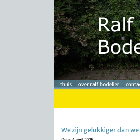
thuis
over ralf bodelier
conta
We zijn gelukkiger dan w
Date:
4 april 2025