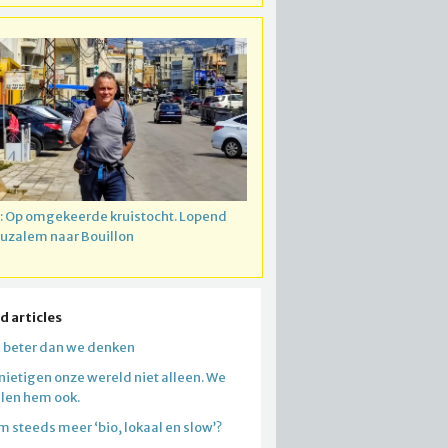
: Op omgekeerde kruistocht. Lopend
ruzalem naar Bouillon
d articles
n beter dan we denken
nietigen onze wereld niet alleen. We
llen hem ook.
 steeds meer ‘bio, lokaal en slow’?