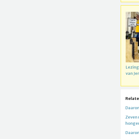
Lezing
van Je
Relate
Daarom
Zeven 
honger
Daarom