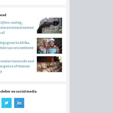
read
ijfers: oorlog,
isme en moord nemen
n af
ngsgroei in Afrika.
atste succescontinent
wandan Genocide and
mergence of Human
ty
odelier on social media