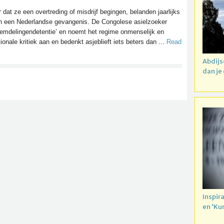
 dat ze een overtreding of misdrijf begingen, belanden jaarlijks
d in een Nederlandse gevangenis. De Congolese asielzoeker
eemdelingendetentie’ en noemt het regime onmenselijk en
tionale kritiek aan en bedenkt asjeblieft iets beters dan ...
Read
Abdijs
dan je
Inspir
en ‘Ku