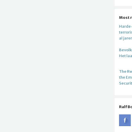
Most 
Harde c
terror
al jare
Bevolki
Het la
The R
the E
Securi
Ralf B