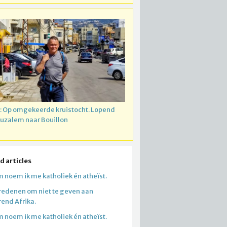
: Op omgekeerde kruistocht. Lopend
ruzalem naar Bouillon
d articles
 noem ik me katholiek én atheïst.
redenen om niet te geven aan
end Afrika.
 noem ik me katholiek én atheïst.