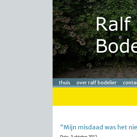
thuis
over ralf bodelier
conta
“Mijn misdaad was het ni
Date:
3 oktober 2012