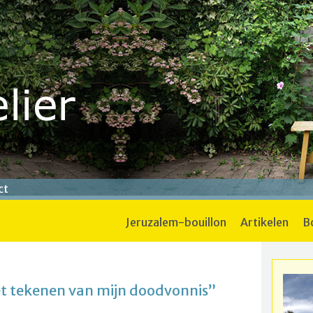
ct
jeruzalem-bouillon
artikelen
et tekenen van mijn doodvonnis”