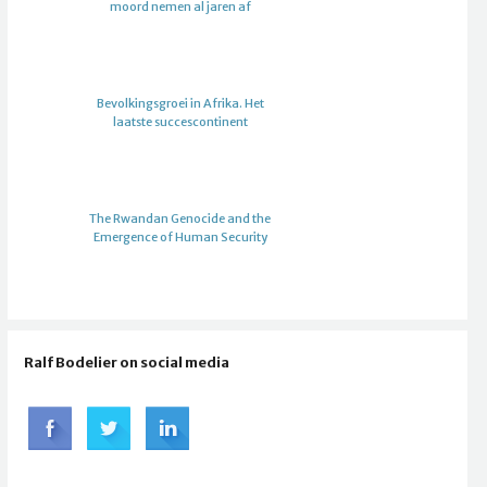
moord nemen al jaren af
Bevolkingsgroei in Afrika. Het
laatste succescontinent
The Rwandan Genocide and the
Emergence of Human Security
Ralf Bodelier on social media