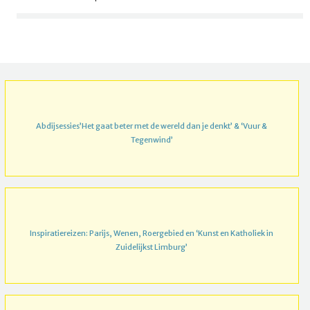
Abdijsessies’Het gaat beter met de wereld dan je denkt’ & ‘Vuur &
Tegenwind’
Inspiratiereizen: Parijs, Wenen, Roergebied en ‘Kunst en Katholiek in
Zuidelijkst Limburg’