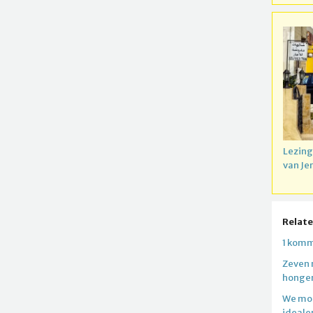
Lezing
van Je
Relate
1 komm
Zeven 
honger
We moe
ideale