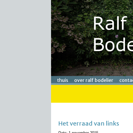
thuis
over ralf bodelier
conta
Het verraad van links
Date:
1 november 2015