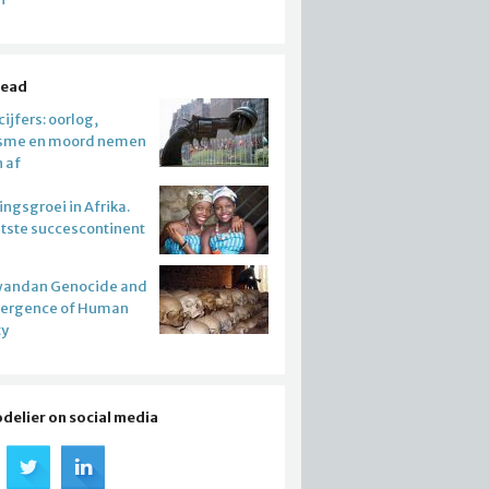
read
ijfers: oorlog,
isme en moord nemen
n af
ngsgroei in Afrika.
atste succescontinent
wandan Genocide and
mergence of Human
ty
odelier on social media