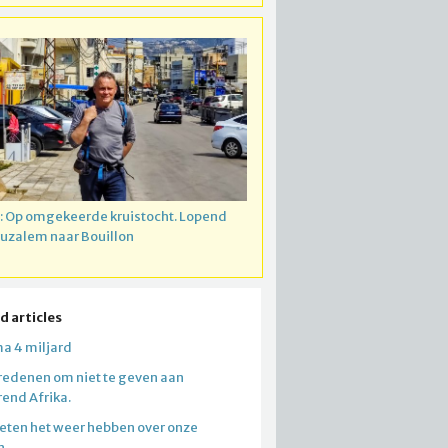
: Op omgekeerde kruistocht. Lopend
ruzalem naar Bouillon
d articles
a 4 miljard
redenen om niet te geven aan
end Afrika.
ten het weer hebben over onze
n