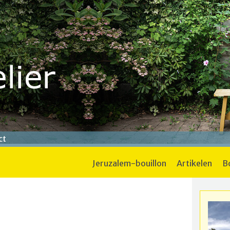
ct
jeruzalem-bouillon
artikelen