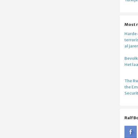
Most 
Harde c
terror
al jare
Bevolki
Het la
The R
the E
Securi
Ralf B