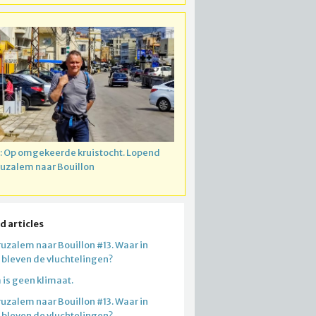
: Op omgekeerde kruistocht. Lopend
ruzalem naar Bouillon
d articles
ruzalem naar Bouillon #13. Waar in
e bleven de vluchtelingen?
 is geen klimaat.
ruzalem naar Bouillon #13. Waar in
e bleven de vluchtelingen?