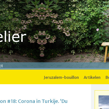
ct
jeruzalem-bouillon
artikelen
on #18: Corona in Turkije. ‘Du