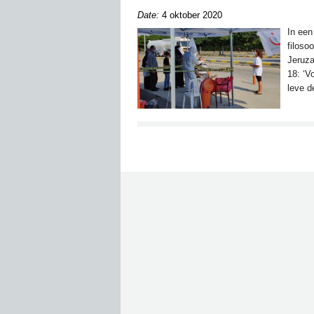
Date:
4 oktober 2020
In een
filoso
Jeruza
18: ‘V
leve d