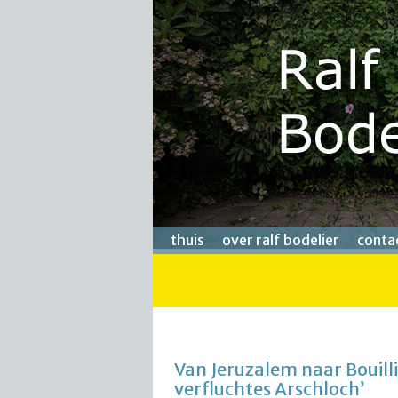
thuis
over ralf bodelier
conta
Van Jeruzalem naar Bouilli
verfluchtes Arschloch’