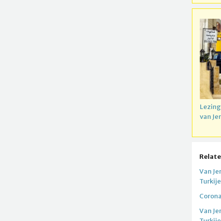
Lezing
van Je
Relate
Van Je
Turkij
Corona
Van Je
Turkij