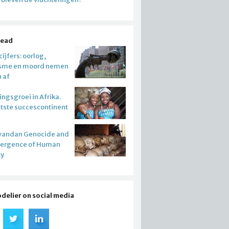
read
ijfers: oorlog,
isme en moord nemen
n af
ngsgroei in Afrika.
atste succescontinent
wandan Genocide and
mergence of Human
ty
odelier on social media