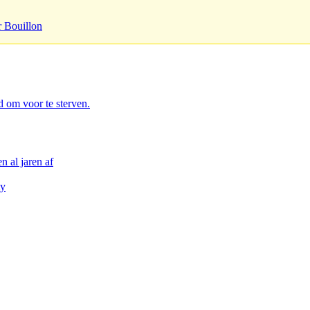
r Bouillon
d om voor te sterven.
n al jaren af
ty