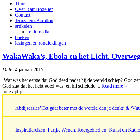
Thuis
Over Ralf Bodelier
Contact
Jeruzalem-Bouillon
artikelen
multimedia
boeken
lezingen en rondleidingen
WakaWaka’s, Ebola en het Licht. Overwegi
Date:
4 januari 2015
Wat was het eerste dat God deed nadat hij de wereld schiep? God zette
God zag dat het licht goed was, en hij scheidde ...
Read more »
index.php
Abdijsessies’Het gaat beter met de wereld dan je denkt’ & ‘V
Inspiratiereizen: Parijs, Wenen, Roergebied en ‘Kunst en Katho