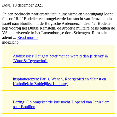
Date:
18 december 2021
In een zoektocht naar creativiteit, humanisme en vooruitgang loopt
filosoof Ralf Bodelier een omgekeerde kruistocht van Jeruzalem in
Israël naar Bouillon in de Belgische Ardennen.In deel 42: Bodelier
liep voorbij het Duitse Ramstein, de grootste militaire basis buiten de
VS en arriveerde in het Luxemburgse dorp Schengen. Ramstein
ademt ...
Read more »
index.php
Abdijsessies’Het gaat beter met de wereld dan je denkt’ &
‘Vuur & Tegenwind’
Inspiratiereizen: Parijs, Wenen, Roergebied en ‘Kunst en
Katholiek in Zuidelijkst Limburg’
Lezing: Op omgekeerde kruistocht. Lopend van Jeruzalem
naar Bouillon