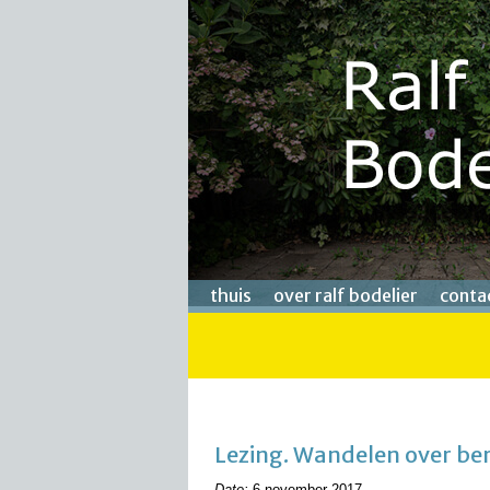
thuis
over ralf bodelier
conta
Lezing. Wandelen over be
Date:
6 november 2017