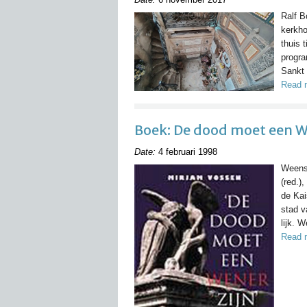
Ralf B
kerkho
thuis 
progr
Sankt 
Read 
Boek: De dood moet een W
Date:
4 februari 1998
Weens
(red.)
de Kai
stad v
lijk. 
Read 