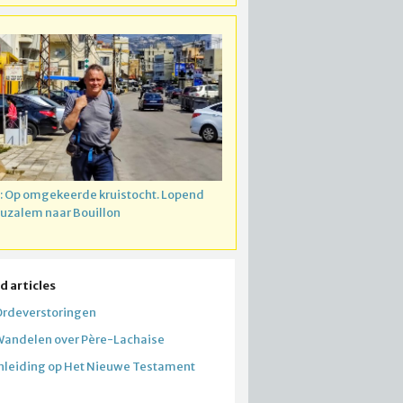
: Op omgekeerde kruistocht. Lopend
ruzalem naar Bouillon
d articles
Ordeverstoringen
Wandelen over Père-Lachaise
Inleiding op Het Nieuwe Testament