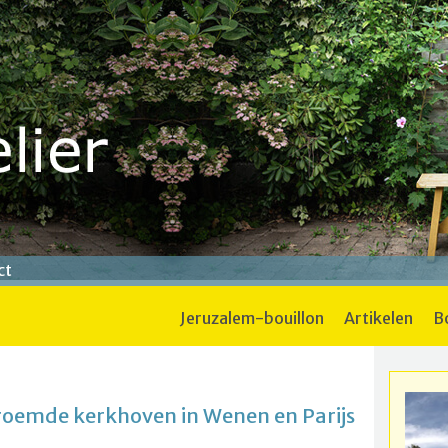
ct
jeruzalem-bouillon
artikelen
roemde kerkhoven in Wenen en Parijs