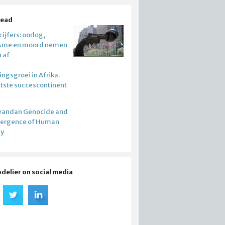
read
ijfers: oorlog,
isme en moord nemen
n af
ngsgroei in Afrika.
atste succescontinent
wandan Genocide and
mergence of Human
ty
odelier on social media