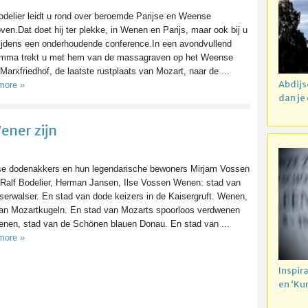
odelier leidt u rond over beroemde Parijse en Weense
ven.Dat doet hij ter plekke, in Wenen en Parijs, maar ook bij u
tijdens een onderhoudende conference.In een avondvullend
amma trekt u met hem van de massagraven op het Weense
Marxfriedhof, de laatste rustplaats van Mozart, naar de ...
Abdijs
more »
dan je
ener zijn
e dodenakkers en hun legendarische bewoners Mirjam Vossen
, Ralf Bodelier, Herman Jansen, Ilse Vossen Wenen: stad van
serwalser. En stad van dode keizers in de Kaisergruft. Wenen,
an Mozartkugeln. En stad van Mozarts spoorloos verdwenen
Wenen, stad van de Schönen blauen Donau. En stad van ...
more »
Inspir
en ‘Ku