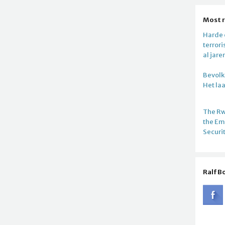
Most 
Harde c
terror
al jare
Bevolki
Het la
The R
the E
Securi
Ralf B