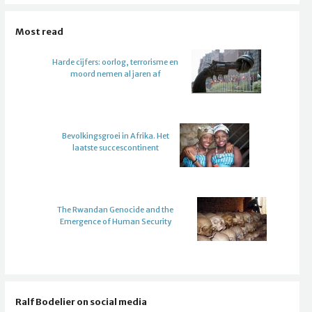
Most read
Harde cijfers: oorlog, terrorisme en
moord nemen al jaren af
Bevolkingsgroei in Afrika. Het
laatste succescontinent
The Rwandan Genocide and the
Emergence of Human Security
Ralf Bodelier on social media