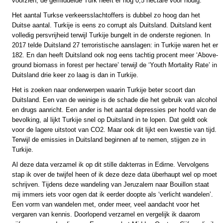
voorzien, de gemiddelde Turk heeft er nog 0,5 hectare voor nodig.
Het aantal Turkse verkeersslachtoffers is dubbel zo hoog dan het
Duitse aantal. Turkije is eens zo corrupt als Duitsland. Duitsland kent
volledig persvrijheid terwijl Turkije bungelt in de onderste regionen. In
2017 telde Duitsland 27 terroristische aanslagen: in Turkije waren het er
182. En dan heeft Duitsland ook nog eens tachtig procent meer ‘Above-
ground biomass in forest per hectare’ terwijl de ‘Youth Mortality Rate’ in
Duitsland drie keer zo laag is dan in Turkije.
Het is zoeken naar onderwerpen waarin Turkije beter scoort dan
Duitsland. Een van de weinige is de schade die het gebruik van alcohol
en drugs aanricht. Een ander is het aantal depressies per hoofd van de
bevolking, al lijkt Turkije snel op Duitsland in te lopen. Dat geldt ook
voor de lagere uitstoot van CO2. Maar ook dit lijkt een kwestie van tijd.
Terwijl de emissies in Duitsland beginnen af te nemen, stijgen ze in
Turkije.
Al deze data verzamel ik op dit stille dakterras in Edirne. Vervolgens
stap ik over de twijfel heen of ik deze deze data überhaupt wel op moet
schrijven. Tijdens deze wandeling van Jeruzalem naar Bouillon staat
mij immers iets voor ogen dat ik eerder doopte als ‘verlicht wandelen’.
Een vorm van wandelen met, onder meer, veel aandacht voor het
vergaren van kennis. Doorlopend verzamel en vergelijk ik daarom