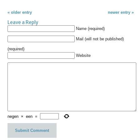
« older entry
newer entry »
Leave a Reply
Name (required)
Mail (will not be published)
(required)
Website
negen
×
een
=