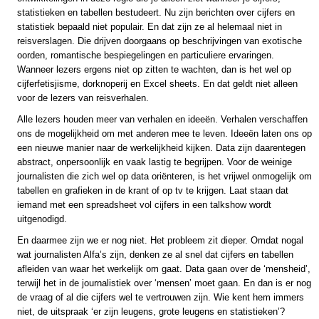
statistieken en tabellen bestudeert. Nu zijn berichten over cijfers en
statistiek bepaald niet populair. En dat zijn ze al helemaal niet in
reisverslagen. Die drijven doorgaans op beschrijvingen van exotische
oorden, romantische bespiegelingen en particuliere ervaringen.
Wanneer lezers ergens niet op zitten te wachten, dan is het wel op
cijferfetisjisme, dorknoperij en Excel sheets. En dat geldt niet alleen
voor de lezers van reisverhalen.
Alle lezers houden meer van verhalen en ideeën. Verhalen verschaffen
ons de mogelijkheid om met anderen mee te leven. Ideeën laten ons op
een nieuwe manier naar de werkelijkheid kijken. Data zijn daarentegen
abstract, onpersoonlijk en vaak lastig te begrijpen. Voor de weinige
journalisten die zich wel op data oriënteren, is het vrijwel onmogelijk om
tabellen en grafieken in de krant of op tv te krijgen. Laat staan dat
iemand met een spreadsheet vol cijfers in een talkshow wordt
uitgenodigd.
En daarmee zijn we er nog niet. Het probleem zit dieper. Omdat nogal
wat journalisten Alfa’s zijn, denken ze al snel dat cijfers en tabellen
afleiden van waar het werkelijk om gaat. Data gaan over de ‘mensheid’,
terwijl het in de journalistiek over ‘mensen’ moet gaan. En dan is er nog
de vraag of al die cijfers wel te vertrouwen zijn. Wie kent hem immers
niet, de uitspraak ‘er zijn leugens, grote leugens en statistieken’?