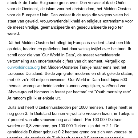
steek ik de Turks-Bulgaarse grens over. Dan verwissel ik de Oriënt
voor de Occident, de islam voor het christendom, het Midden-Oosten
voor de Europese Unie. Dan verlaat ik de regio die volgens velen bol
staat van geweld, vrouwonvriendelijkheid en religieus extremisme voor
de meest vredige, geëmancipeerde en geseculariseerde regio ter
wereld.
Dát het Midden-Oosten het aflegt bij Europa is evident. Juist een blik
op data, kaarten en grafieken, laat daar weinig twijfel over bestaan. Ik
scroll door die van ‘Our World in Data’, de meest verhelderende
verzameling aan onderbouwde cijfers van dit moment. Vergelijk op
ourworldindata.org
het Midden-Oosterse Turkije maar eens met het
Europese Duitsland. Beide zijn grote, moderne en strak geleide staten,
met elk zo’n 83 miljoen inwoners. Our World in Data biedt bijna 500
thema’s waarop we beide landen kunnen vergelijken, variërend van
‘Above-ground biomass in forest per hectare’ tot ‘Youth mortality rate’.
At random pik ik er enkele uit.
Duitsland heeft 8 ziekenhuisbedden per 1000 mensen, Turkije heeft er
nog geen 3. In Duitsland kunnen vrijwel alle vrouwen lezen, in Turkije is
7 procent van alle vrouwen nog analfabeet. Per 100.000 Duitsers
worden er 0,8 vermoord, per 100.000 Turken zijn dat er 2,1. De
gemiddelde Duitser gebruikt 0,2 hectare grond om zich van voedsel te