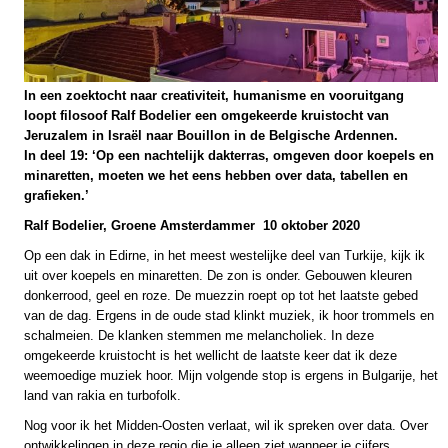
In een zoektocht naar creativiteit, humanisme en vooruitgang
loopt filosoof Ralf Bodelier een omgekeerde kruistocht van
Jeruzalem in Israël naar Bouillon in de Belgische Ardennen.
In deel 19: ‘Op een nachtelijk dakterras, omgeven door koepels en
minaretten, moeten we het eens hebben over data, tabellen en
grafieken.’
Ralf Bodelier, Groene Amsterdammer 10 oktober 2020
Op een dak in Edirne, in het meest westelijke deel van Turkije, kijk ik
uit over koepels en minaretten. De zon is onder. Gebouwen kleuren
donkerrood, geel en roze. De muezzin roept op tot het laatste gebed
van de dag. Ergens in de oude stad klinkt muziek, ik hoor trommels en
schalmeien. De klanken stemmen me melancholiek. In deze
omgekeerde kruistocht is het wellicht de laatste keer dat ik deze
weemoedige muziek hoor. Mijn volgende stop is ergens in Bulgarije, het
land van rakia en turbofolk.
Nog voor ik het Midden-Oosten verlaat, wil ik spreken over data. Over
ontwikkelingen in deze regio die je alleen ziet wanneer je cijfers,