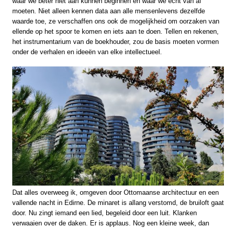
waar we beter niet aan kunnen beginnen en waar we echt van af
moeten. Niet alleen kennen data aan alle mensenlevens dezelfde
waarde toe, ze verschaffen ons ook de mogelijkheid om oorzaken van
ellende op het spoor te komen en iets aan te doen. Tellen en rekenen,
het instrumentarium van de boekhouder, zou de basis moeten vormen
onder de verhalen en ideeën van elke intellectueel.
Dat alles overweeg ik, omgeven door Ottomaanse architectuur en een
vallende nacht in Edirne. De minaret is allang verstomd, de bruiloft gaat
door. Nu zingt iemand een lied, begeleid door een luit. Klanken
verwaaien over de daken. Er is applaus. Nog een kleine week, dan