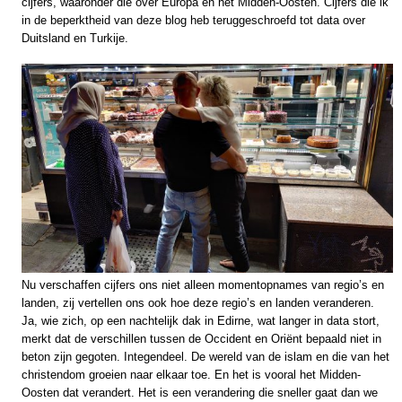
cijfers, waaronder die over Europa en het Midden-Oosten. Cijfers die ik
in de beperktheid van deze blog heb teruggeschroefd tot data over
Duitsland en Turkije.
Nu verschaffen cijfers ons niet alleen momentopnames van regio’s en
landen, zij vertellen ons ook hoe deze regio’s en landen veranderen.
Ja, wie zich, op een nachtelijk dak in Edirne, wat langer in data stort,
merkt dat de verschillen tussen de Occident en Oriënt bepaald niet in
beton zijn gegoten. Integendeel. De wereld van de islam en die van het
christendom groeien naar elkaar toe. En het is vooral het Midden-
Oosten dat verandert. Het is een verandering die sneller gaat dan we