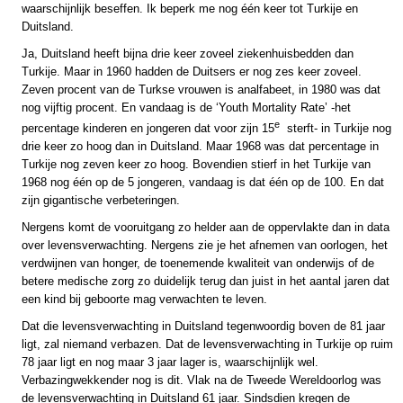
waarschijnlijk beseffen. Ik beperk me nog één keer tot Turkije en
Duitsland.
Ja, Duitsland heeft bijna drie keer zoveel ziekenhuisbedden dan
Turkije. Maar in 1960 hadden de Duitsers er nog zes keer zoveel.
Zeven procent van de Turkse vrouwen is analfabeet, in 1980 was dat
nog vijftig procent. En vandaag is de ‘Youth Mortality Rate’ -het
e
percentage kinderen en jongeren dat voor zijn 15
sterft- in Turkije nog
drie keer zo hoog dan in Duitsland. Maar 1968 was dat percentage in
Turkije nog zeven keer zo hoog. Bovendien stierf in het Turkije van
1968 nog één op de 5 jongeren, vandaag is dat één op de 100. En dat
zijn gigantische verbeteringen.
Nergens komt de vooruitgang zo helder aan de oppervlakte dan in data
over levensverwachting. Nergens zie je het afnemen van oorlogen, het
verdwijnen van honger, de toenemende kwaliteit van onderwijs of de
betere medische zorg zo duidelijk terug dan juist in het aantal jaren dat
een kind bij geboorte mag verwachten te leven.
Dat die levensverwachting in Duitsland tegenwoordig boven de 81 jaar
ligt, zal niemand verbazen. Dat de levensverwachting in Turkije op ruim
78 jaar ligt en nog maar 3 jaar lager is, waarschijnlijk wel.
Verbazingwekkender nog is dit. Vlak na de Tweede Wereldoorlog was
de levensverwachting in Duitsland 61 jaar. Sindsdien kregen de