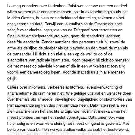
Ik waag er anders over te denken. Juist wanneer we ons een oordeel
willen vormen over concrete mensen, ook in exotische regio’s als het
Midden-Oosten, is niets zo verhelderend dan tellen, rekenen en het
analyseren van data. Terwijl een journalist van de Groene als snel
schrijft over vluchtelingen, die van de Telegraaf over terroristen en
Opzij over emanciperende vrouwen, geeft de statisticus iedereen
dezelfde aandacht. Zonder aanziens des persoons turft hij zowel de
arme als de rijke; de sloeber als de playboy; en de vrouw, de man als
de transander. Hij richt zich niet alleen op de well to do of de
slachtoffers van radicale islamisten. Noch beperkt hij zich op mensen
die het meest op televisie komen of die in een winkelstraat toevallig
voorbij een cameraploeg lopen. Voor de statisticus zijn alle mensen
gelijk.
Cijfers over inkomens, verkeersslachtoffers, levensverwachting of
analfabetisme discrimineren niet. Wie geldige uitspraken wenst te doen
over thema’s als armoede, onveiligheid, ongelijkheid of slachtoffers van
klimaatverandering kan dus niet om data heen. Data laten niet alleen
zien waar mensen het slechts af zijn, wie het minst meekan, wie het
meest profiteert en wie het snelst vooruitgaat. Data tonen ook waar
hulp nodig is en waar verandering het meest dringend is gewenst. Met
behulp van data kunnen we vaststellen welke aanpak het beste werkt,