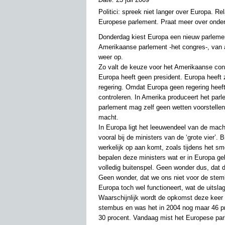
Politici: spreek niet langer over Europa. R
Europese parlement. Praat meer over onder
Donderdag kiest Europa een nieuw parlement
Amerikaanse parlement -het congres-, van 
weer op.
Zo valt de keuze voor het Amerikaanse co
Europa heeft geen president. Europa heeft z
regering. Omdat Europa geen regering heeft
controleren. In Amerika produceert het parl
parlement mag zelf geen wetten voorstelle
macht.
In Europa ligt het leeuwendeel van de mach
vooral bij de ministers van de ‘grote vier’. 
werkelijk op aan komt, zoals tijdens het 
bepalen deze ministers wat er in Europa ge
volledig buitenspel. Geen wonder dus, dat 
Geen wonder, dat we ons niet voor de stem
Europa toch wel functioneert, wat de uitsla
Waarschijnlijk wordt de opkomst deze keer 
stembus en was het in 2004 nog maar 46 pr
30 procent. Vandaag mist het Europese parl