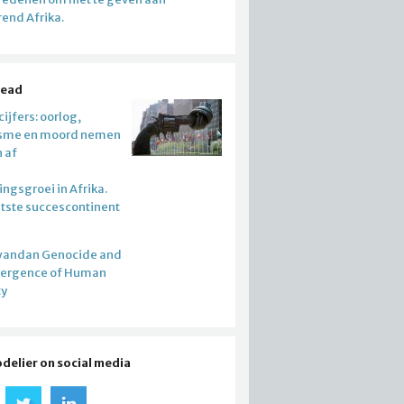
end Afrika.
read
ijfers: oorlog,
isme en moord nemen
n af
ngsgroei in Afrika.
atste succescontinent
wandan Genocide and
mergence of Human
ty
odelier on social media