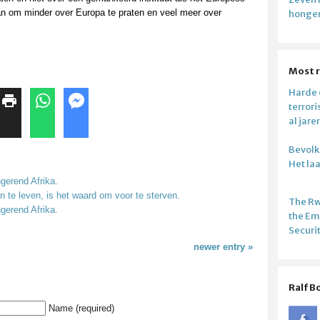
an om minder over Europa te praten en veel meer over
honger
Most 
Harde c
terror
al jare
Bevolki
Het la
gerend Afrika.
n te leven, is het waard om voor te sterven.
The R
gerend Afrika.
the E
Securi
newer entry »
Ralf B
Name (required)