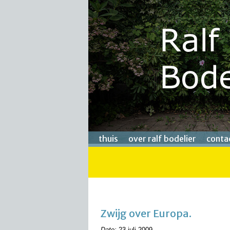
thuis
over ralf bodelier
conta
Zwijg over Europa.
Date:
23 juli 2009