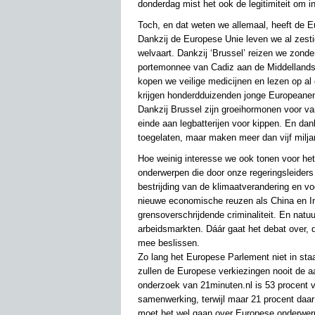
donderdag mist het ook de legitimiteit om in
Toch, en dat weten we allemaal, heeft de
Dankzij de Europese Unie leven we al zesti
welvaart. Dankzij ‘Brussel’ reizen we zonde
portemonnee van Cadiz aan de Middellandse
kopen we veilige medicijnen en lezen op al
krijgen honderdduizenden jonge Europeanen
Dankzij Brussel zijn groeihormonen voor 
einde aan legbatterijen voor kippen. En da
toegelaten, maar maken meer dan vijf milj
Hoe weinig interesse we ook tonen voor he
onderwerpen die door onze regeringsleiders
bestrijding van de klimaatverandering en 
nieuwe economische reuzen als China en Indi
grensoverschrijdende criminaliteit. En nat
arbeidsmarkten. Dáár gaat het debat over, 
mee beslissen.
Zo lang het Europese Parlement niet in sta
zullen de Europese verkiezingen nooit de a
onderzoek van 21minuten.nl is 53 procent 
samenwerking, terwijl maar 21 procent daar
moet het wel gaan over Europese onderwerp