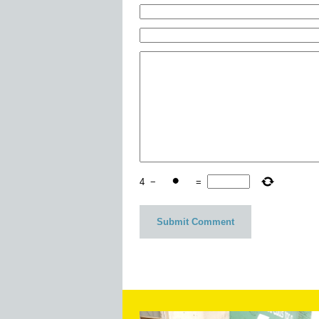
4
−
=