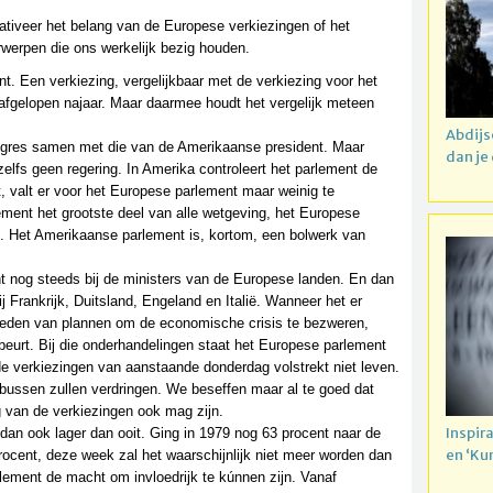
elativeer het belang van de Europese verkiezingen of het
werpen die ons werkelijk bezig houden.
. Een verkiezing, vergelijkbaar met de verkiezing voor het
afgelopen najaar. Maar daarmee houdt het vergelijk meteen
Abdijs
ngres samen met die van de Amerikaanse president. Maar
dan je
elfs geen regering. In Amerika controleert het parlement de
, valt er voor het Europese parlement maar weinig te
ement het grootste deel van alle wetgeving, het Europese
n. Het Amerikaanse parlement is, kortom, een bolwerk van
t nog steeds bij de ministers van de Europese landen. En dan
Bij Frankrijk, Duitsland, Engeland en Italië. Wanneer het er
smeden van plannen om de economische crisis te bezweren,
beurt. Bij die onderhandelingen staat het Europese parlement
de verkiezingen van aanstaande donderdag volstrekt niet leven.
bussen zullen verdringen. We beseffen maar al te goed dat
g van de verkiezingen ook mag zijn.
Inspir
dan ook lager dan ooit. Ging in 1979 nog 63 procent naar de
en ‘Ku
ocent, deze week zal het waarschijnlijk niet meer worden dan
ement de macht om invloedrijk te kúnnen zijn. Vanaf