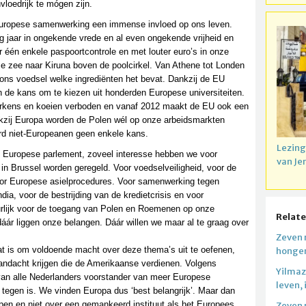
vloedrijk te mógen zijn.
 Europese samenwerking een immense invloed op ons leven.
g jaar in ongekende vrede en al even ongekende vrijheid en
r één enkele paspoortcontrole en met louter euro’s in onze
 zee naar Kiruna boven de poolcirkel. Van Athene tot Londen
 ons voedsel welke ingrediënten het bevat. Dankzij de EU
 de kans om te kiezen uit honderden Europese universiteiten.
varkens en koeien verboden en vanaf 2012 maakt de EU ook een
nkzij Europa worden de Polen wél op onze arbeidsmarkten
ard niet-Europeanen geen enkele kans.
Lezing
t Europese parlement, zoveel interesse hebben we voor
van Je
 in Brussel worden geregeld. Voor voedselveiligheid, voor de
voor Europese asielprocedures. Voor samenwerking tegen
a, voor de bestrijding van de kredietcrisis en voor
uurlijk voor de toegang van Polen en Roemenen op onze
Relate
dáár liggen onze belangen. Dáár willen we maar al te graag over
Zeven 
at is om voldoende macht over deze thema’s uit te oefenen,
honger
andacht krijgen die de Amerikaanse verdienen. Volgens
Yilmaz.
van alle Nederlanders voorstander van meer Europese
leven, 
 tegen is. We vinden Europa dus ‘best belangrijk’. Maar dan
en en niet over een gemankeerd instituut als het Europees
Zeven 