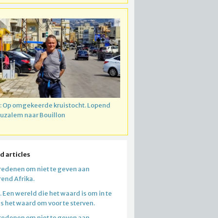
: Op omgekeerde kruistocht. Lopend
ruzalem naar Bouillon
d articles
redenen om niet te geven aan
end Afrika.
 Een wereld die het waard is om in te
is het waard om voor te sterven.
redenen om niet te geven aan