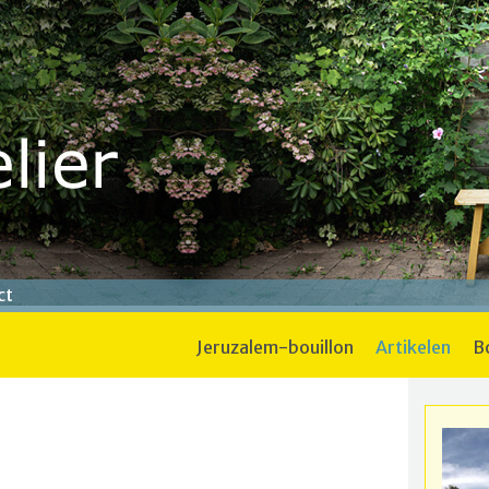
ct
jeruzalem-bouillon
artikelen