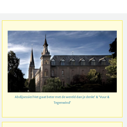
Abdijsessies’Het gaat beter met de wereld dan je denkt’ & ‘Vuur &
Tegenwind’