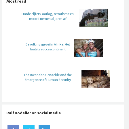
Most read
Harde cijfers: oorlog, terrorisme en
moord nemen al jaren af
Bevolkingsgroei in Afrika. Het
laatste succescontinent
The Rwandan Genocide and the
Emergence of Human Security
Ralf Bodelier on social media