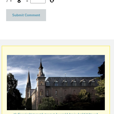
7
+
=