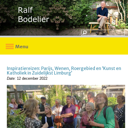
Menu
Inspiratiereizen: Parijs, Wenen, Roergebied en ‘Kunst en
Katholiek in Zuidelijkst Limburg’
Date:
12 december 2022