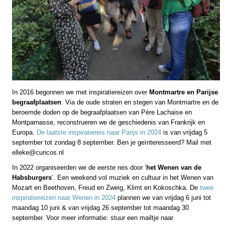
In 2016 begonnen we met inspiratiereizen over
Montmartre en Parijse
begraafplaatsen
. Via de oude straten en stegen van Montmartre en de
beroemde doden op de begraafplaatsen van Père Lachaise en
Montparnasse, reconstrueren we de geschiedenis van Frankrijk en
Europa.
De laatste inspiratiereis naar Parijs in 2024
is van vrijdag 5
september tot zondag 8 september. Ben je geïnteresseerd? Mail met
elleke@curicos.nl
In 2022 organiseerden we de eerste reis door ‘
het Wenen van de
Habsburgers
‘. Een weekend vol muziek en cultuur in het Wenen van
Mozart en Beethoven, Freud en Zweig, Klimt en Kokoschka. De
twee
inspiratiereizen naar Wenen in 2024
plannen we van vrijdag 6 juni tot
maandag 10 juni & van vrijdag 26 september tot maandag 30
september. Voor meer informatie: stuur een mailtje naar