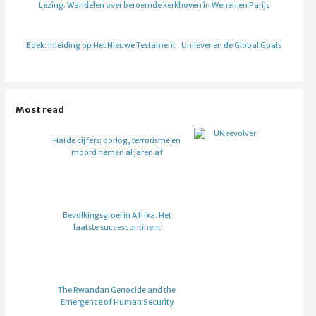
Lezing. Wandelen over beroemde kerkhoven in Wenen en Parijs
Boek: Inleiding op Het Nieuwe Testament
Unilever en de Global Goals
Most read
Harde cijfers: oorlog, terrorisme en
moord nemen al jaren af
Bevolkingsgroei in Afrika. Het
laatste succescontinent
The Rwandan Genocide and the
Emergence of Human Security