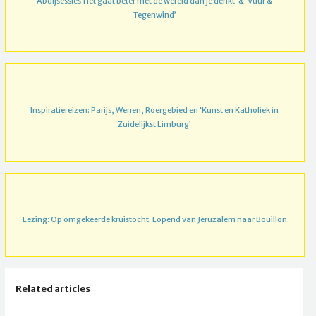
Abdijsessies’Het gaat beter met de wereld dan je denkt’ & ‘Vuur &
Tegenwind’
Inspiratiereizen: Parijs, Wenen, Roergebied en ‘Kunst en Katholiek in
Zuidelijkst Limburg’
Lezing: Op omgekeerde kruistocht. Lopend van Jeruzalem naar Bouillon
Related articles