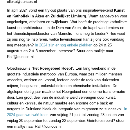
elleke@curicos.nl
In april 2024 vond een try-out plaats van ons inspiratieweekend
Kunst
en Katholiek in Aken en Zuidelijkst Limburg.
Warm aanbevolen voor
ongelovigen, atheïsten en twijfelaars. Wat heeft de prachtige katholieke
kunst en architectuur – in de Dom van Aken, de kapel van Lemiers en
het Benedictijnenklooster van Mamelis – ons nog te bieden? Hoe weet
zij ons nog te inspireren, welke levenslessen kan zij ons ook vandaag
nog meegeven?
In 2024 zijn er nog enkele plekken
op 24 & 25
augustus en 2 & 3 november. Interesse? Stuur een mailtje naar
Ralf@curicos.nl
Gloednieuw is
‘Het Roergebied Roept’.
Een lang weekend in de
grootste industriele metropool van Europa, waar zes miljoen mensen
woonden, werkten en, vooral, leefden onder de rook van duizenden
mijnen, hoogovens, cokesfabrieken en chemische installaties. De
afgelopen dertig jaar maakte het Roergebied een enorme transformatie
door. Een groot deel van de industrie werd vervangen door kunst,
cultuur en kennis, de natuur maakte een enorme come back en
nergens in Duitsland bleek de integratie van migranten zo succesvol.
In
2024 gaan we twéé keer:
van vrijdag 21 juni tot zondag 23 juni en van
vrijdag 20 september tot zondag 22 september. Geïnteresseerd? stuur
een mailtje naar Ralf@curicos.nl