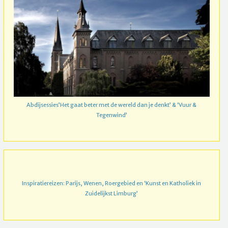
Abdijsessies’Het gaat beter met de wereld dan je denkt’ & ‘Vuur &
Tegenwind’
Inspiratiereizen: Parijs, Wenen, Roergebied en ‘Kunst en Katholiek in
Zuidelijkst Limburg’