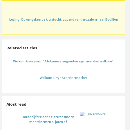
Lezing: Op omgekeerde kruistocht. Lopend van Jeruzalem naar Bouillon
Related articles
Welkom Georgiërs
'Afrikaanse migranten zijn meer dan welkom'
Welkom Liesje Schreinemacher
Most read
Harde cijfers: oorlog, terrorisme en
moord nemen al jaren af