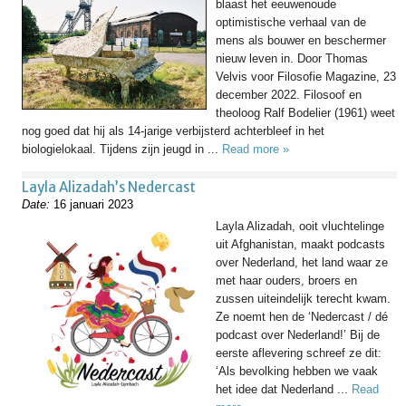
blaast het eeuwenoude
optimistische verhaal van de
mens als bouwer en beschermer
nieuw leven in. Door Thomas
Velvis voor Filosofie Magazine, 23
december 2022. Filosoof en
theoloog Ralf Bodelier (1961) weet
nog goed dat hij als 14-jarige verbijsterd achterbleef in het
biologielokaal. Tijdens zijn jeugd in ...
Read more »
Layla Alizadah’s Nedercast
Date:
16 januari 2023
Layla Alizadah, ooit vluchtelinge
uit Afghanistan, maakt podcasts
over Nederland, het land waar ze
met haar ouders, broers en
zussen uiteindelijk terecht kwam.
Ze noemt hen de ‘Nedercast / dé
podcast over Nederland!’ Bij de
eerste aflevering schreef ze dit:
‘Als bevolking hebben we vaak
het idee dat Nederland ...
Read