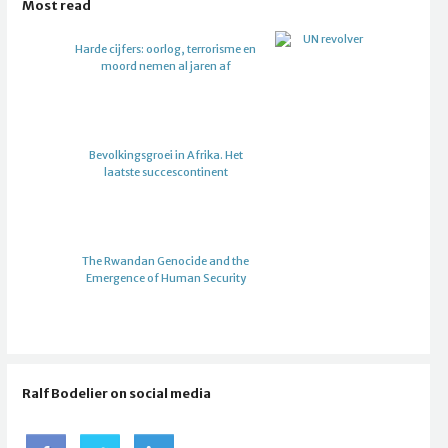
Most read
Harde cijfers: oorlog, terrorisme en
moord nemen al jaren af
Bevolkingsgroei in Afrika. Het
laatste succescontinent
The Rwandan Genocide and the
Emergence of Human Security
Ralf Bodelier on social media