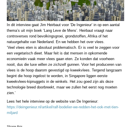
In dit interview gaat Jim Heirbaut voor ‘De Ingenieur’ in op een aantal
thema’s uit mijn boek ‘Lang Leve de Mens’. Heirbaut vraagt naar
controverses rond bevolkingsgroei, grondstoffen, Afrika of het
natuurgehalte van Nederland. En we hebben het over vlees.
‘Veel vlees eten is absoluut problematisch. Er is veel te zeggen voor
een vegetarisch dieet. Maar feit is dat mensen in opkomende
economieën vaak meer vlees gaan eten. Ze konden dat voorheen
nooit, dus die luxe willen ze zichzelf gunnen. Voor het produceren van
vlees is de hoop daarom gevestigd op kweekvlees. Tergend langzaam
begint die hoop ingelost te worden, in Singapore liggen eerste
kweekvlees-kipnuggets in de winkels. Het zou goed zijn als deze
technologie breed doorbreekt, maar we zullen het eerst nog moeten
zien.’
Lees het hele interview op de website van De Ingenieur:
https://deingenieur.nl/artikel/ralf-bodelier-we-redden-het-ook-met-tien-
miljard
Share this…