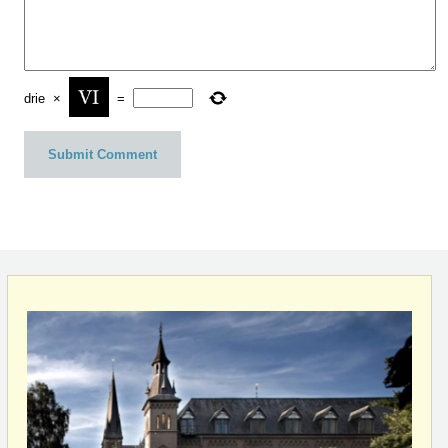
drie
×
=