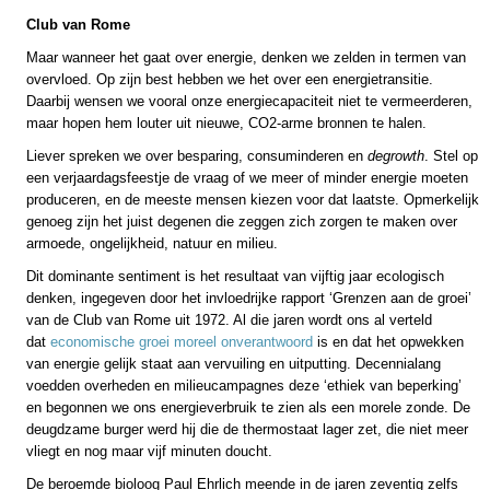
Club van Rome
Maar wanneer het gaat over energie, denken we zelden in termen van
overvloed. Op zijn best hebben we het over een energietransitie.
Daarbij wensen we vooral onze energiecapaciteit niet te vermeerderen,
maar hopen hem louter uit nieuwe, CO2-arme bronnen te halen.
Liever spreken we over besparing, consuminderen en
degrowth
. Stel op
een verjaardagsfeestje de vraag of we meer of minder energie moeten
produceren, en de meeste mensen kiezen voor dat laatste. Opmerkelijk
genoeg zijn het juist degenen die zeggen zich zorgen te maken over
armoede, ongelijkheid, natuur en milieu.
Dit dominante sentiment is het resultaat van vijftig jaar ecologisch
denken, ingegeven door het invloedrijke rapport ‘Grenzen aan de groei’
van de Club van Rome uit 1972. Al die jaren wordt ons al verteld
dat
economische groei moreel onverantwoord
is en dat het opwekken
van energie gelijk staat aan vervuiling en uitputting. Decennialang
voedden overheden en milieucampagnes deze ‘ethiek van beperking’
en begonnen we ons energieverbruik te zien als een morele zonde. De
deugdzame burger werd hij die de thermostaat lager zet, die niet meer
vliegt en nog maar vijf minuten doucht.
De beroemde bioloog Paul Ehrlich meende in de jaren zeventig zelfs