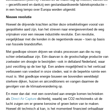
– gecertificeerd en dankzij een gestandaardiseerde fabrieksproductie –
in een hoog tempo over Europa worden uitgerold.
Nieuwe revolutie
Hoewel de drijvende krachten achter deze ontwikkelingen vooral van
geopolitieke aard zijn, kan het streven naar energieovervloed de weg
vrijmaken voor een nieuwe industriële revolutie. Een revolutie,
vergelijkbaar met die kenden in de negentiende eeuw – toen op basis
van fossiele brandstoffen.
Met goedkope stroom drijven we straks processen aan die nu nog
schier onbetaalbaar zijn. Eén daarvan is de grootschalige productie van
zoetwater om droogte te bestrijden –ook in deltaland Nederland, waar
juist verzilting op de loer ligt. Een andere mogelijkheid is het verticaal
verbouwen van voedsel in onze steden, wat in de beperkte ruimte een
must is. Met goedkope energie bouwen we bovendien wereldwijd
sterkere dijken, huizen en airconditioners en vangen daarmee de
gevolgen van de klimaatverandering op.
En meer dan dat: met een overvloed aan energie komen technieken
als
Direct Air Capture
dichterbij, waarbij we CO2 rechtstreeks uit de
lucht zuigen om er groene kerosine of groen beton van te maken.
Hoewel dit technisch al kan, is het momenteel financieel onhaalbaar