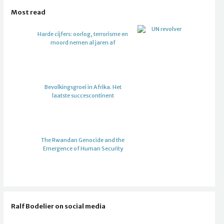
Most read
Harde cijfers: oorlog, terrorisme en
moord nemen al jaren af
Bevolkingsgroei in Afrika. Het
laatste succescontinent
The Rwandan Genocide and the
Emergence of Human Security
Ralf Bodelier on social media