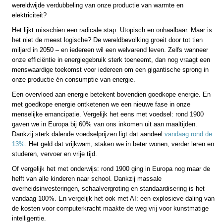
wereldwijde verdubbeling van onze productie van warmte en
elektriciteit?
Het lijkt misschien een radicale stap. Utopisch en onhaalbaar. Maar is
het niet de meest logische? De wereldbevolking groeit door tot tien
miljard in 2050 – en iedereen wil een welvarend leven. Zelfs wanneer
onze efficiëntie in energiegebruik sterk toeneemt, dan nog vraagt een
menswaardige toekomst voor iedereen om een gigantische sprong in
onze productie én consumptie van energie.
Een overvloed aan energie betekent bovendien goedkope energie. En
met goedkope energie ontketenen we een nieuwe fase in onze
menselijke emancipatie. Vergelijk het eens met voedsel: rond 1900
gaven we in Europa bij 60% van ons inkomen uit aan maaltijden.
Dankzij sterk dalende voedselprijzen ligt dat aandeel
vandaag rond de
13%.
Het geld dat vrijkwam, staken we in beter wonen, verder leren en
studeren, vervoer en vrije tijd.
Of vergelijk het met onderwijs: rond 1900 ging in Europa nog maar de
helft van alle kinderen naar school. Dankzij massale
overheidsinvesteringen, schaalvergroting en standaardisering is het
vandaag 100%. En vergelijk het ook met AI: een explosieve daling van
de kosten voor computerkracht maakte de weg vrij voor kunstmatige
intelligentie.