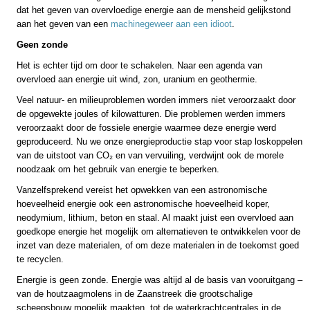
dat het geven van overvloedige energie aan de mensheid gelijkstond
aan het geven van een
machinegeweer aan een idioot
.
Geen zonde
Het is echter tijd om door te schakelen. Naar een agenda van
overvloed aan energie uit wind, zon, uranium en geothermie.
Veel natuur- en milieuproblemen worden immers niet veroorzaakt door
de opgewekte joules of kilowatturen. Die problemen werden immers
veroorzaakt door de fossiele energie waarmee deze energie werd
geproduceerd. Nu we onze energieproductie stap voor stap loskoppelen
van de uitstoot van CO₂ en van vervuiling, verdwijnt ook de morele
noodzaak om het gebruik van energie te beperken.
Vanzelfsprekend vereist het opwekken van een astronomische
hoeveelheid energie ook een astronomische hoeveelheid koper,
neodymium, lithium, beton en staal. Al maakt juist een overvloed aan
goedkope energie het mogelijk om alternatieven te ontwikkelen voor de
inzet van deze materialen, of om deze materialen in de toekomst goed
te recyclen.
Energie is geen zonde. Energie was altijd al de basis van vooruitgang –
van de houtzaagmolens in de Zaanstreek die grootschalige
scheepsbouw mogelijk maakten, tot de waterkrachtcentrales in de