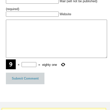
Mail (will not be published)
(required)
Website
×
=
eighty one