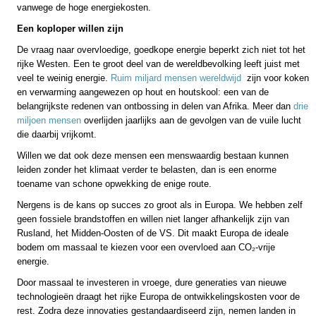
vanwege de hoge energiekosten.
Een koploper willen zijn
De vraag naar overvloedige, goedkope energie beperkt zich niet tot het
rijke Westen. Een te groot deel van de wereldbevolking leeft juist met
veel te weinig energie.
Ruim miljard mensen wereldwijd
zijn voor koken
en verwarming aangewezen op hout en houtskool: een van de
belangrijkste redenen van ontbossing in delen van Afrika. Meer dan
drie
miljoen mensen
overlijden jaarlijks aan de gevolgen van de vuile lucht
die daarbij vrijkomt.
Willen we dat ook deze mensen een menswaardig bestaan kunnen
leiden zonder het klimaat verder te belasten, dan is een enorme
toename van schone opwekking de enige route.
Nergens is de kans op succes zo groot als in Europa. We hebben zelf
geen fossiele brandstoffen en willen niet langer afhankelijk zijn van
Rusland, het Midden-Oosten of de VS. Dit maakt Europa de ideale
bodem om massaal te kiezen voor een overvloed aan CO₂-vrije
energie.
Door massaal te investeren in vroege, dure generaties van nieuwe
technologieën draagt het rijke Europa de ontwikkelingskosten voor de
rest. Zodra deze innovaties gestandaardiseerd zijn, nemen landen in