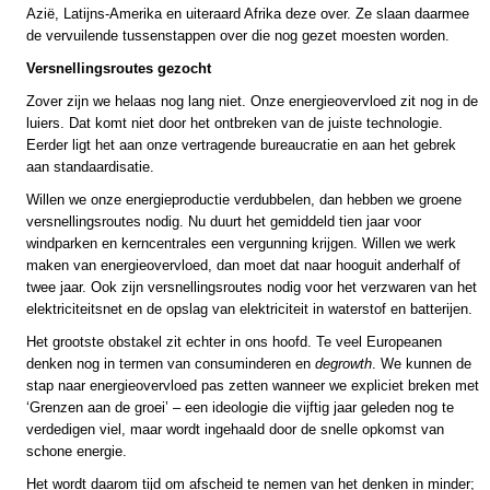
Azië, Latijns-Amerika en uiteraard Afrika deze over. Ze slaan daarmee
de vervuilende tussenstappen over die nog gezet moesten worden.
Versnellingsroutes gezocht
Zover zijn we helaas nog lang niet. Onze energieovervloed zit nog in de
luiers. Dat komt niet door het ontbreken van de juiste technologie.
Eerder ligt het aan onze vertragende bureaucratie en aan het gebrek
aan standaardisatie.
Willen we onze energieproductie verdubbelen, dan hebben we groene
versnellingsroutes nodig. Nu duurt het gemiddeld tien jaar voor
windparken en kerncentrales een vergunning krijgen. Willen we werk
maken van energieovervloed, dan moet dat naar hooguit anderhalf of
twee jaar. Ook zijn versnellingsroutes nodig voor het verzwaren van het
elektriciteitsnet en de opslag van elektriciteit in waterstof en batterijen.
Het grootste obstakel zit echter in ons hoofd. Te veel Europeanen
denken nog in termen van consuminderen en
degrowth
. We kunnen de
stap naar energieovervloed pas zetten wanneer we expliciet breken met
‘Grenzen aan de groei’ – een ideologie die vijftig jaar geleden nog te
verdedigen viel, maar wordt ingehaald door de snelle opkomst van
schone energie.
Het wordt daarom tijd om afscheid te nemen van het denken in minder;