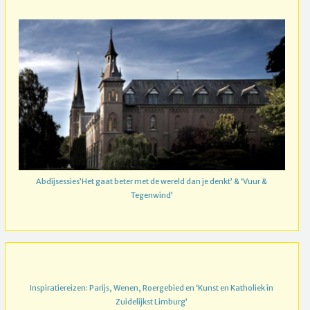
Abdijsessies’Het gaat beter met de wereld dan je denkt’ & ‘Vuur &
Tegenwind’
Inspiratiereizen: Parijs, Wenen, Roergebied en ‘Kunst en Katholiek in
Zuidelijkst Limburg’