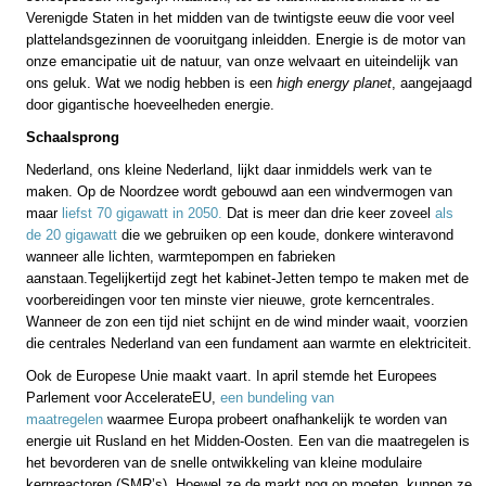
Verenigde Staten in het midden van de twintigste eeuw die voor veel
plattelandsgezinnen de vooruitgang inleidden. Energie is de motor van
onze emancipatie uit de natuur, van onze welvaart en uiteindelijk van
ons geluk. Wat we nodig hebben is een
high energy planet
, aangejaagd
door gigantische hoeveelheden energie.
Schaalsprong
Nederland, ons kleine Nederland, lijkt daar inmiddels werk van te
maken. Op de Noordzee wordt gebouwd aan een windvermogen van
maar
liefst 70 gigawatt in 2050.
Dat is meer dan drie keer zoveel
als
de 20 gigawatt
die we gebruiken op een koude, donkere winteravond
wanneer alle lichten, warmtepompen en fabrieken
aanstaan.Tegelijkertijd zegt het kabinet-Jetten tempo te maken met de
voorbereidingen voor ten minste vier nieuwe, grote kerncentrales.
Wanneer de zon een tijd niet schijnt en de wind minder waait, voorzien
die centrales Nederland van een fundament aan warmte en elektriciteit.
Ook de Europese Unie maakt vaart. In april stemde het Europees
Parlement voor AccelerateEU,
een bundeling van
maatregelen
waarmee Europa probeert onafhankelijk te worden van
energie uit Rusland en het Midden-Oosten. Een van die maatregelen is
het bevorderen van de snelle ontwikkeling van kleine modulaire
kernreactoren (SMR’s). Hoewel ze de markt nog op moeten, kunnen ze