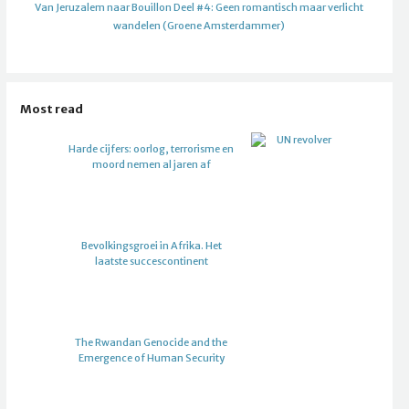
Van Jeruzalem naar Bouillon Deel #4: Geen romantisch maar verlicht
wandelen (Groene Amsterdammer)
Most read
Harde cijfers: oorlog, terrorisme en
moord nemen al jaren af
Bevolkingsgroei in Afrika. Het
laatste succescontinent
The Rwandan Genocide and the
Emergence of Human Security