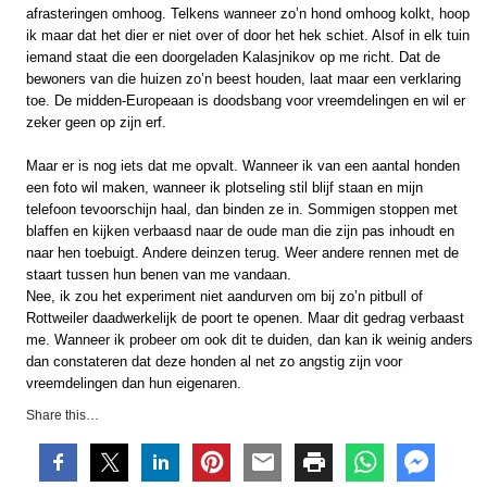
afrasteringen omhoog. Telkens wanneer zo’n hond omhoog kolkt, hoop
ik maar dat het dier er niet over of door het hek schiet. Alsof in elk tuin
iemand staat die een doorgeladen Kalasjnikov op me richt. Dat de
bewoners van die huizen zo’n beest houden, laat maar een verklaring
toe. De midden-Europeaan is doodsbang voor vreemdelingen en wil er
zeker geen op zijn erf.
Maar er is nog iets dat me opvalt. Wanneer ik van een aantal honden
een foto wil maken, wanneer ik plotseling stil blijf staan en mijn
telefoon tevoorschijn haal, dan binden ze in. Sommigen stoppen met
blaffen en kijken verbaasd naar de oude man die zijn pas inhoudt en
naar hen toebuigt. Andere deinzen terug. Weer andere rennen met de
staart tussen hun benen van me vandaan.
Nee, ik zou het experiment niet aandurven om bij zo’n pitbull of
Rottweiler daadwerkelijk de poort te openen. Maar dit gedrag verbaast
me. Wanneer ik probeer om ook dit te duiden, dan kan ik weinig anders
dan constateren dat deze honden al net zo angstig zijn voor
vreemdelingen dan hun eigenaren.
Share this…