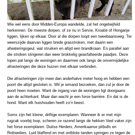
Wie wel eens door Midden-Europa wandelde, zal het ongetwijfeld
herkennen. De meeste dorpen, of ze nu in Servie, Kroatië of Hongarije
liggen, lijken op elkaar. Door al die dorpen loopt een tweebaansweg. Ter
weerszijde daarvan liggen brede grasstroken, met daarin een
afwateringsgeul, wat struiken en altijd een brandkraan. En parallel aan
die stroken slingeren dan weer brokkelig geasfalteerde paadjes. Deze
lopen pal langs de woningen en daarmee ook langs de onvermijdelijke
afrasteringen die deze huizen met elkaar verbinden.
Die afrasteringen zijn meer dan anderhalve meter hoog en hebben een
poort die altijd gesloten is. Wil je iemand bezoeken, dan zul je door de
poort heen moeten. Want de ingang van de woningen ligt doorgaans
aan de achterkant. Maar dan wacht je een forse barrière. En dat is de
hond. Want elk huishouden heeft zo’n beest.
Soms zijn het kleine, driftige exemplaren. Wanneer ik er met mijn
rugzak voorbij loop, scheren ze razend langs de hekken Veel vaker zijn
het forse exemplaren. Duitse Herders, Amerikaanse pitbulls en
Rottweilers. Luid blaffend en met ontblote tanden springen ze tegen de