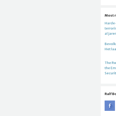
Most 
Harde c
terror
al jare
Bevolki
Het la
The R
the E
Securi
Ralf B