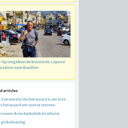
: Op omgekeerde kruistocht. Lopend
ruzalem naar Bouillon
d articles
 Een wereld die het waard is om in te
is het waard om voor te sterven.
 noem ik me katholiek én atheïst.
 globalisering