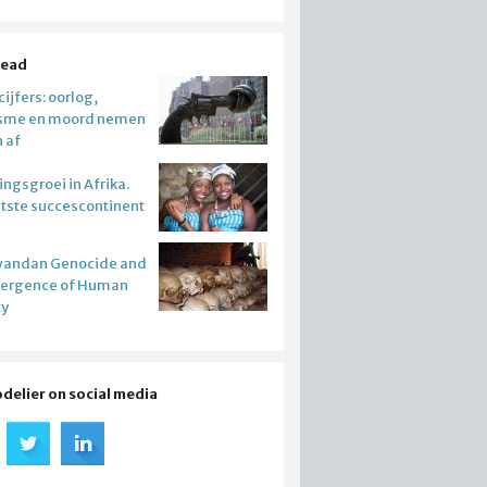
read
ijfers: oorlog,
isme en moord nemen
n af
ngsgroei in Afrika.
atste succescontinent
wandan Genocide and
mergence of Human
ty
odelier on social media