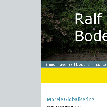
thuis
over ralf bodelier
conta
Morele Globalisering
Date:
29 december 2013