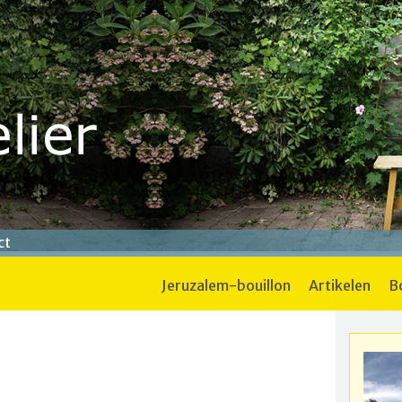
ct
jeruzalem-bouillon
artikelen