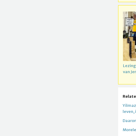
Lezing
van Je
Relate
Yilmaz.
leven, 
Daarom
Morele