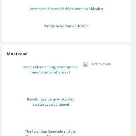
We moeten het weer hebben over onze idealen
We zijn beter dan we denken
Most read
Harde cijfers: oorlog, terrorisme en
moord nemen al jaren af
Bevolkingsgroei in Afrika. Het
laatste succescontinent
The Rwandan Genocide and the