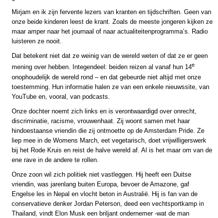
Mirjam en ik zijn fervente lezers van kranten en tijdschriften. Geen van
onze beide kinderen leest de krant. Zoals de meeste jongeren kijken ze
maar amper naar het journaal of naar actualiteitenprogramma’s. Radio
luisteren ze nooit.
Dat betekent niet dat ze weinig van de wereld weten of dat ze er geen
e
mening over hebben. Integendeel: beiden reizen al vanaf hun 14
onophoudelijk de wereld rond – en dat gebeurde niet altijd met onze
toestemming. Hun informatie halen ze van een enkele nieuwssite, van
YouTube en, vooral, van podcasts.
Onze dochter noemt zich links en is verontwaardigd over onrecht,
discriminatie, racisme, vrouwenhaat. Zij woont samen met haar
hindoestaanse vriendin die zij ontmoette op de Amsterdam Pride. Ze
liep mee in de Womens March, eet vegetarisch, doet vrijwilligerswerk
bij het Rode Kruis en reist de halve wereld af. Al is het maar om van de
ene rave in de andere te rollen.
Onze zoon wil zich politiek niet vastleggen. Hij heeft een Duitse
vriendin, was jarenlang buiten Europa, bevoer de Amazone, gaf
Engelse les in Nepal en vlocht beton in Australië. Hij is fan van de
conservatieve denker Jordan Peterson, deed een vechtsportkamp in
Thailand, vindt Elon Musk een briljant ondernemer -wat de man