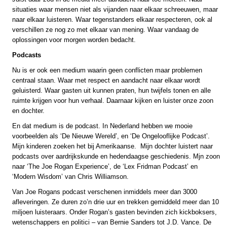
situaties waar mensen niet als vijanden naar elkaar schreeuwen, maar
naar elkaar luisteren. Waar tegenstanders elkaar respecteren, ook al
verschillen ze nog zo met elkaar van mening. Waar vandaag de
oplossingen voor morgen worden bedacht.
Podcasts
Nu is er ook een medium waarin geen conflicten maar problemen
centraal staan. Waar met respect en aandacht naar elkaar wordt
geluisterd. Waar gasten uit kunnen praten, hun twijfels tonen en alle
ruimte krijgen voor hun verhaal. Daarnaar kijken en luister onze zoon
en dochter.
En dat medium is de podcast. In Nederland hebben we mooie
voorbeelden als ‘De Nieuwe Wereld’, en ‘De Ongelooflijke Podcast’.
Mijn kinderen zoeken het bij Amerikaanse. Mijn dochter luistert naar
podcasts over aardrijkskunde en hedendaagse geschiedenis. Mjn zoon
naar ‘The Joe Rogan Experience’, de ‘Lex Fridman Podcast’ en
‘Modern Wisdom’ van Chris Williamson.
Van Joe Rogans podcast verschenen inmiddels meer dan 3000
afleveringen. Ze duren zo’n drie uur en trekken gemiddeld meer dan 10
miljoen luisteraars. Onder Rogan’s gasten bevinden zich kickboksers,
wetenschappers en politici – van Bernie Sanders tot J.D. Vance. De