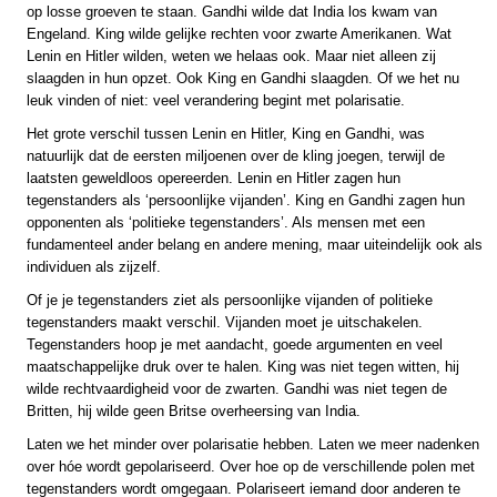
op losse groeven te staan. Gandhi wilde dat India los kwam van
Engeland. King wilde gelijke rechten voor zwarte Amerikanen. Wat
Lenin en Hitler wilden, weten we helaas ook. Maar niet alleen zij
slaagden in hun opzet. Ook King en Gandhi slaagden. Of we het nu
leuk vinden of niet: veel verandering begint met polarisatie.
Het grote verschil tussen Lenin en Hitler, King en Gandhi, was
natuurlijk dat de eersten miljoenen over de kling joegen, terwijl de
laatsten geweldloos opereerden. Lenin en Hitler zagen hun
tegenstanders als ‘persoonlijke vijanden’. King en Gandhi zagen hun
opponenten als ‘politieke tegenstanders’. Als mensen met een
fundamenteel ander belang en andere mening, maar uiteindelijk ook als
individuen als zijzelf.
Of je je tegenstanders ziet als persoonlijke vijanden of politieke
tegenstanders maakt verschil. Vijanden moet je uitschakelen.
Tegenstanders hoop je met aandacht, goede argumenten en veel
maatschappelijke druk over te halen. King was niet tegen witten, hij
wilde rechtvaardigheid voor de zwarten. Gandhi was niet tegen de
Britten, hij wilde geen Britse overheersing van India.
Laten we het minder over polarisatie hebben. Laten we meer nadenken
over hóe wordt gepolariseerd. Over hoe op de verschillende polen met
tegenstanders wordt omgegaan. Polariseert iemand door anderen te