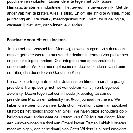
populisten en wokisten, tussen de elite tegen het volk, tussen
klimaatactivisten en industriëlen. Het gevecht is onverzoenlijk. Met de
ander valt niet te praten. Alles is strijd. En om die strijd te winnen, moet
je krachtig en, uiteindelijk, meedogenloos zijn. Want, zo is de logica,
wanneer jij niet wint, dan winnen je vijanden.
Fascinatie voor Hitlers kinderen
Je zou het niet verwachten. Maar wij, gewone burgers, zijn doorgaans
minder geïnteresseerd in mensen die denken in termen van problemen
en politieke tegenstanders. Ons intrigeren hun spraakmakende
concurrenten. We zijn meer gefascineerd door de kinderen van Lenin
en Hitler, dan door die van Gandhi en King.
En dat zie je terug in de media. Journalisten filmen maar al te graag
president Trump, bezig met het vernederen van zijn ambtsgenoot
Zelensky. Daarentegen zal een inhoudelijk overleg tussen de
presidenten Macron en Zelensky het 8-uur journaal niet halen. We
kijken onze ogen uit wanneer Extinction Rebellion vaten namaakbloed
uitstort bij het hoofdkantoor van Shell. We halen onze schouders op bij
berichten over landen waar de uitstoot van CO2 fors terugloopt. Naar
een weloverwogen pleidooi van GroenLinkser Esmah Lahlah luisteren
maar weinigen, een scheldpartij van Geert Wilders is al snel
breaking