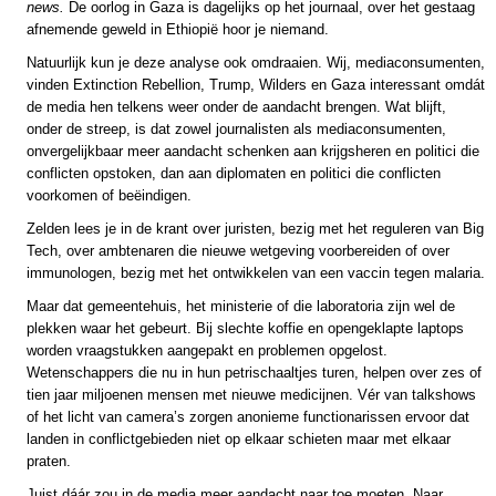
news.
De oorlog in Gaza is dagelijks op het journaal, over het gestaag
afnemende geweld in Ethiopië hoor je niemand.
Natuurlijk kun je deze analyse ook omdraaien. Wij, mediaconsumenten,
vinden Extinction Rebellion, Trump, Wilders en Gaza interessant omdát
de media hen telkens weer onder de aandacht brengen. Wat blijft,
onder de streep, is dat zowel journalisten als mediaconsumenten,
onvergelijkbaar meer aandacht schenken aan krijgsheren en politici die
conflicten opstoken, dan aan diplomaten en politici die conflicten
voorkomen of beëindigen.
Zelden lees je in de krant over juristen, bezig met het reguleren van Big
Tech, over ambtenaren die nieuwe wetgeving voorbereiden of over
immunologen, bezig met het ontwikkelen van een vaccin tegen malaria.
Maar dat gemeentehuis, het ministerie of die laboratoria zijn wel de
plekken waar het gebeurt. Bij slechte koffie en opengeklapte laptops
worden vraagstukken aangepakt en problemen opgelost.
Wetenschappers die nu in hun petrischaaltjes turen, helpen over zes of
tien jaar miljoenen mensen met nieuwe medicijnen. Vér van talkshows
of het licht van camera’s zorgen anonieme functionarissen ervoor dat
landen in conflictgebieden niet op elkaar schieten maar met elkaar
praten.
Juist dáár zou in de media meer aandacht naar toe moeten. Naar