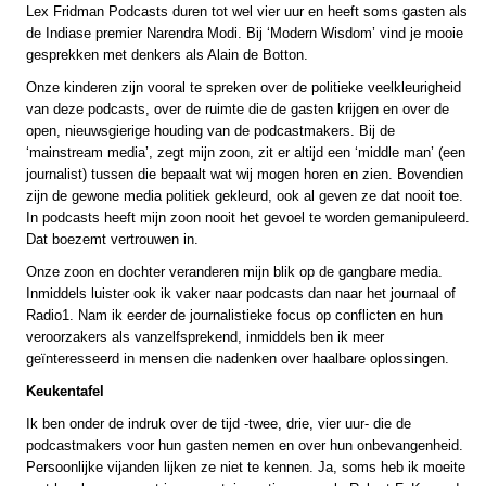
Lex Fridman Podcasts duren tot wel vier uur en heeft soms gasten als
de Indiase premier Narendra Modi. Bij ‘Modern Wisdom’ vind je mooie
gesprekken met denkers als Alain de Botton.
Onze kinderen zijn vooral te spreken over de politieke veelkleurigheid
van deze podcasts, over de ruimte die de gasten krijgen en over de
open, nieuwsgierige houding van de podcastmakers. Bij de
‘mainstream media’, zegt mijn zoon, zit er altijd een ‘middle man’ (een
journalist) tussen die bepaalt wat wij mogen horen en zien. Bovendien
zijn de gewone media politiek gekleurd, ook al geven ze dat nooit toe.
In podcasts heeft mijn zoon nooit het gevoel te worden gemanipuleerd.
Dat boezemt vertrouwen in.
Onze zoon en dochter veranderen mijn blik op de gangbare media.
Inmiddels luister ook ik vaker naar podcasts dan naar het journaal of
Radio1. Nam ik eerder de journalistieke focus op conflicten en hun
veroorzakers als vanzelfsprekend, inmiddels ben ik meer
geïnteresseerd in mensen die nadenken over haalbare oplossingen.
Keukentafel
Ik ben onder de indruk over de tijd -twee, drie, vier uur- die de
podcastmakers voor hun gasten nemen en over hun onbevangenheid.
Persoonlijke vijanden lijken ze niet te kennen. Ja, soms heb ik moeite