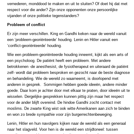
vernederen, monddood te maken en uit te sluiten? Of doet hij dat met
respect voor die ander? Zijn onze opponenten onze persoonlijke
vijanden of onze politieke tegenstanders?
Probleem of conflict
Er zijn meer verschillen. King en Gandhi keken naar de wereld vanuit
een ‘probleem-georiënteerde’ houding. Lenin en Hitler vanuit een
‘conflict-georiënteerde’ houding.
Wie een probleem-georiënteerde houding inneemt, kijkt als een arts of
een psycholoog. De patiënt heeft een probleem. Met andere
betrokkenen -de anesthesist, de fysiotherapeut en uiteraard de patiënt
zelf- wordt dat probleem besproken en gezocht naar de beste diagnose
en behandeling. Wie de wereld zo waarneemt, is doorlopend met
anderen in gesprek. Sommigen hebben goede ideeën, andere minder
goede. Daar kom je achter door met elkaar te praten, door ideeën uit te
wisselen. Dergelijke gesprekken kunnen pittig zijn maar het respect
voor de ander blijft overeind. De hindoe Gandhi zocht contact met
moslims. De zwarte King wist ook witte Amerikanen aan zich te binden
en won zo brede sympathie voor zijn burgerrechtenbeweging.
Lenin, Hitler en hun navolgers kijken naar de wereld als een generaal
naar het slagveld. Voor hen is de wereld een strijdtoneel: tussen