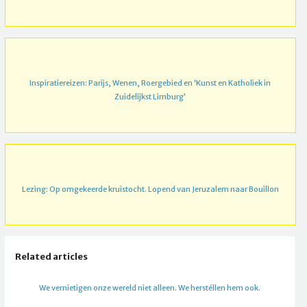
Inspiratiereizen: Parijs, Wenen, Roergebied en ‘Kunst en Katholiek in
Zuidelijkst Limburg’
Lezing: Op omgekeerde kruistocht. Lopend van Jeruzalem naar Bouillon
Related articles
We vernietigen onze wereld niet alleen. We herstéllen hem ook.