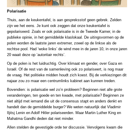
Polarisatie
Thuis, aan de keukentafel, is aan gespreksstof geen gebrek. Zelden
zijn we het eens. Je kunt ook zeggen dat onze keukentafel is
gepolariseerd. Zoals er ook polarisatie is in de Tweede Kamer, in de
publieke opinie, in het gemiddelde klaslokaal. De uitingsvormen op de
polen worden de laatste jaren extremer, zowel op de linkse als de
rechtse pool. Had ‘woke links’ de wind mee in de jaren 10, in onze jaren
20 waait deze op ‘autoritair rechts’.
Op de polen is het luidruchtig. Over klimaat en gender, over Gaza en
Israël. Of de rest van de samenleving ook zo polariseert, is nog maar
de vraag. Het politieke midden houdt zich koest. Bij de verkiezingen dit
najaar zou zo maar een centrumlinks kabinet aan kunnen treden.
Bovendien: is polarisatie wel zo’n probleem? Beginnen niet alle grote
veranderingen, ten goede en ten kwade, met polarisatie? Beginnen ze
niet altijd met iemand die uit de consensus stapt en anders denkt en
handelt dan de gemiddelde burger? We weten natuurlijk dat Vladimir
Iljitsj Lenin en Adolf Hitler polariseerden. Maar Martin Luther King en
Mahatma Gandhi deden dat niet minder.
Allen stelden de gevestigde orde ter discussie. Vervolgens kwam die