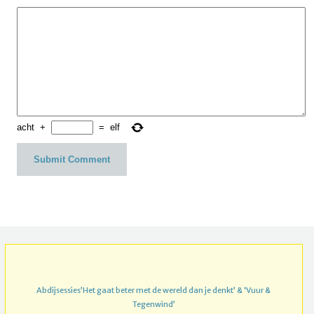
acht
+
=
elf
Abdijsessies’Het gaat beter met de wereld dan je denkt’ & ‘Vuur &
Tegenwind’