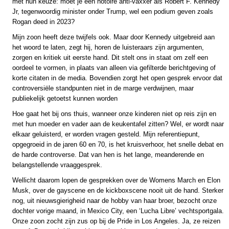
met hun keuze: moet je een notoire anti-vaxxer als Robert F. Kennedy
Jr, tegenwoordig minister onder Trump, wel een podium geven zoals
Rogan deed in 2023?
Mijn zoon heeft deze twijfels ook. Maar door Kennedy uitgebreid aan
het woord te laten, zegt hij, horen de luisteraars zijn argumenten,
zorgen en kritiek uit eerste hand. Dit stelt ons in staat om zelf een
oordeel te vormen, in plaats van alleen via gefilterde berichtgeving of
korte citaten in de media. Bovendien zorgt het open gesprek ervoor dat
controversiële standpunten niet in de marge verdwijnen, maar
publiekelijk getoetst kunnen worden
Hoe gaat het bij ons thuis, wanneer onze kinderen niet op reis zijn en
met hun moeder en vader aan de keukentafel zitten? Wel, er wordt naar
elkaar geluisterd, er worden vragen gesteld. Mijn referentiepunt,
opgegroeid in de jaren 60 en 70, is het kruisverhoor, het snelle debat en
de harde controverse. Dat van hen is het lange, meanderende en
belangstellende vraaggesprek.
Wellicht daarom lopen de gesprekken over de Womens March en Elon
Musk, over de gayscene en de kickboxscene nooit uit de hand. Sterker
nog, uit nieuwsgierigheid naar de hobby van haar broer, bezocht onze
dochter vorige maand, in Mexico City, een ‘Lucha Libre’ vechtsportgala.
Onze zoon zocht zijn zus op bij de Pride in Los Angeles. Ja, ze reizen