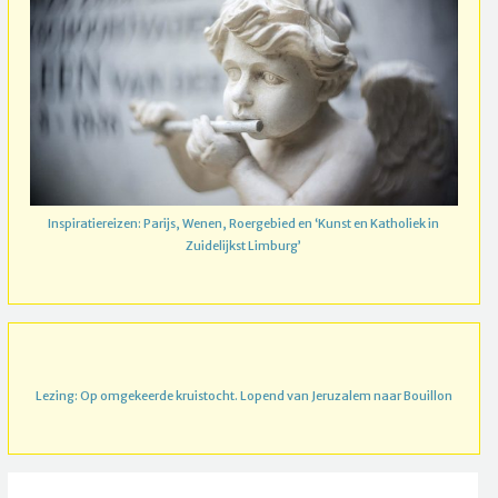
Inspiratiereizen: Parijs, Wenen, Roergebied en ‘Kunst en Katholiek in
Zuidelijkst Limburg’
Lezing: Op omgekeerde kruistocht. Lopend van Jeruzalem naar Bouillon