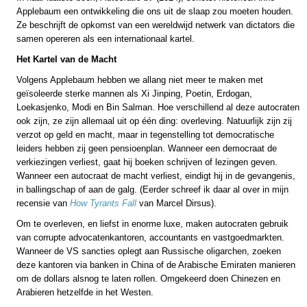
Applebaum een ontwikkeling die ons uit de slaap zou moeten houden.
Ze beschrijft de opkomst van een wereldwijd netwerk van dictators die
samen opereren als een internationaal kartel.
Het Kartel van de Macht
Volgens Applebaum hebben we allang niet meer te maken met
geïsoleerde sterke mannen als Xi Jinping, Poetin, Erdogan,
Loekasjenko, Modi en Bin Salman. Hoe verschillend al deze autocraten
ook zijn, ze zijn allemaal uit op één ding: overleving. Natuurlijk zijn zij
verzot op geld en macht, maar in tegenstelling tot democratische
leiders hebben zij geen pensioenplan. Wanneer een democraat de
verkiezingen verliest, gaat hij boeken schrijven of lezingen geven.
Wanneer een autocraat de macht verliest, eindigt hij in de gevangenis,
in ballingschap of aan de galg. (Eerder schreef ik daar al over in mijn
recensie van
How Tyrants Fall
van Marcel Dirsus).
Om te overleven, en liefst in enorme luxe, maken autocraten gebruik
van corrupte advocatenkantoren, accountants en vastgoedmarkten.
Wanneer de VS sancties oplegt aan Russische oligarchen, zoeken
deze kantoren via banken in China of de Arabische Emiraten manieren
om de dollars alsnog te laten rollen. Omgekeerd doen Chinezen en
Arabieren hetzelfde in het Westen.