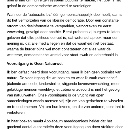
doel is niet om hun eigen systeem populair te maken, het doel is het
geloof in de democratische waarheid te vernietigen.
Wanneer de ‘autocratie bv.’ één gemeenschappelijk doel heeft, dan is
dit het vermorzelen van de liberale democratie. Door een constante
stroom van desinformatie te verspreiden, veroorzaken ze eerst
verwarring, gevolgd door apathie. Eerst proberen zij burgers te laten
geloven dat elke politicus corrupt is, dat wetenschap ook maar een
mening is, dat alle media liegen en dat de waarheid niet bestaat,
waarna de burger bijna wel moet constateren dat alles waar de
westerse, democratische wereld voor staat zwak en achterhaald is.
Vooruitgang is Geen Natuurwet
Ik ben gefascineerd door vooruitgang, maar ik ben geen optimist van
nature. De vooruitgang die we boeken en waar ik vaak over schrijf
(dalende armoede, kindersterfte, stijgende levensverwachting, meer
gelukkige mensen wereldwijd et cetera enzovoort) is niet het gevolg
van natuurwetten. Onze vooruitgang is de vrucht van open
samenlevingen waarin mensen vrij zijn om van gedachten te wisselen
en te ondernemen. Vrij om hun levens, en die van anderen, constant te
verbeteren.
In haar boeken maakt Applebaum meedogenloos helder dat het
groeiend aantal autocratieën deze vooruitgang kan doen stokken door