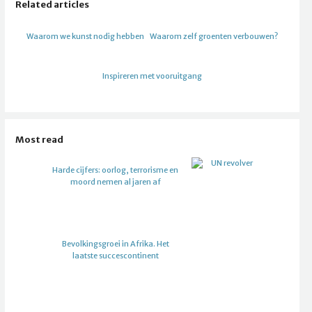
Related articles
Waarom we kunst nodig hebben
Waarom zelf groenten verbouwen?
Inspireren met vooruitgang
Most read
Harde cijfers: oorlog, terrorisme en
moord nemen al jaren af
Bevolkingsgroei in Afrika. Het
laatste succescontinent