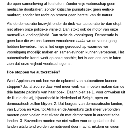
die open samenleving af te sluiten. Zonder vrije wetenschap geen
medische doorbraken; zonder kritische journalistiek geen eerlijke
markten; zonder het recht op protest geen herstel van de natuur.
Als de democratie bezwijkt onder de druk van autocratie bv dan stopt
niet alleen onze politieke vrijheid. Dan stokt ook de motor van onze
menselijke vindingrijkheid. Dan stokt de vooruitgang. Democratie is
geen luxe die we ons kunnen veroorloven
nadat
we de vooruitgang
hebben bevorderd; het is het enige gereedschap waarmee we
vooruitgang mogelijk maken en samenlevingen kunnen verbeteren. Het
autocratische kartel wedt op onze apathie; het is aan ons om te laten
zien dat onze vrijheid veerkrachtiger is.
Hoe stoppen we autocratieën?
Weet Applebaum ook hoe we de opkomst van autocratieen kunnen
stoppen? Ja, al zou ze daar veel meer werk van moeten maken dan de
drie laatste pagina’s van haar boek. Daarin pleit ze 1. voor ontwaken uit
de illusie dat wij, bijvoorbeeld in Nederland of België, open en
democratisch zullen blijven. 2. Dat burgers van democratische landen,
van Europa en Azie, tot Afrika en de Amerika’s zich meer verbonden
moeten gaan voelen met elkaar én met democraten in autocratische
landen. 3. Bovendien moeten we niet vallen voor de gedachte dat
landen uitsluitend worden gemotiveerd door macht, rijkdom en eigen