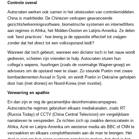
Controle overal
Autocraten werken ook samen in het uitwisselen van controlemiddelen.
China is marktleider. De Chinezen verkopen geavanceerde
gezichtsherkenningssoftware, biometrische systemen en internetfilters
aan regimes in Afrika, het Midden-Oosten en Latijns-Amerika. Ze delen
ook ‘best practices’: hoe breng je de oppositie effectief tot zwijgen
zonder dat het direct tot een volksopstand leidt?
Wanneer dat toch gebeurt, wanneer een dictator toch in het nauw wordt
gedreven, schieten zijn vrienden te hulp. Autocraten sturen hun
collega’s wapens, huurlingen (zoals de voormalige Wagner-groep) en
adviseurs om de opstand neer te slaan. Zo steunde Poetin met zware
bombardementen Assad in Syrië, en wordt Poetin in Oekraïne geholpen
door Iran (met drones) en Noord-Korea (met munitie).
Verwarring en apathie
En dan zijn er nog de gezamenlijke desinformatiecampagnes.
Autocratische regimes gebruiken elkaars mediakanalen, zoals RT
(Russia Today) of CCTV (China Central Television) om vergelijkbare
narratieven te verspreiden. Ze richten zich op zwakke democratieën in
Afrika, Azië en Latijns-Amerika om westerse media als BBC of CNN te
verzwakken en elkaars complottheorieën aan de man te brengen. Het