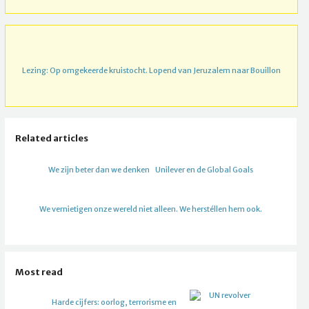
Lezing: Op omgekeerde kruistocht. Lopend van Jeruzalem naar Bouillon
Related articles
We zijn beter dan we denken
Unilever en de Global Goals
We vernietigen onze wereld niet alleen. We herstéllen hem ook.
Most read
Harde cijfers: oorlog, terrorisme en