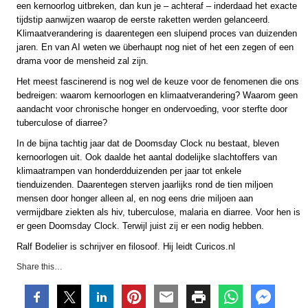
een kernoorlog uitbreken, dan kun je – achteraf – inderdaad het exacte
tijdstip aanwijzen waarop de eerste raketten werden gelanceerd.
Klimaatverandering is daarentegen een sluipend proces van duizenden
jaren. En van AI weten we überhaupt nog niet of het een zegen of een
drama voor de mensheid zal zijn.
Het meest fascinerend is nog wel de keuze voor de fenomenen die ons
bedreigen: waarom kernoorlogen en klimaatverandering? Waarom geen
aandacht voor chronische honger en ondervoeding, voor sterfte door
tuberculose of diarree?
In de bijna tachtig jaar dat de Doomsday Clock nu bestaat, bleven
kernoorlogen uit. Ook daalde het aantal dodelijke slachtoffers van
klimaatrampen van honderdduizenden per jaar tot enkele
tienduizenden. Daarentegen sterven jaarlijks rond de tien miljoen
mensen door honger alleen al, en nog eens drie miljoen aan
vermijdbare ziekten als hiv, tuberculose, malaria en diarree. Voor hen is
er geen Doomsday Clock. Terwijl juist zij er een nodig hebben.
Ralf Bodelier is schrijver en filosoof. Hij leidt Curicos.nl
Share this…