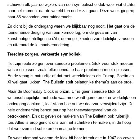
schuiven elk jaar de wijzers van een symbolische klok weer wat dichter
naar het moment dat de wereld ten onder zal gaan. Deze week ging hij
naar 85 seconden voor middernacht.
Zo dicht bij de ondergang waren we blijkbaar nog nooit. Het gaat om de
toenemende dreiging van een kernoorlog, om de gevaren van
kunstmatige intelligentie (AI), de mogelijkheden van dodelijke virussen
en uiteraard de klimaatverandering.
Terechte zorgen, verkeerde symboliek
Het zijn reële zorgen over serieuze problemen. Stuk voor stuk moeten
we ze oplossen, zoals elke generatie haar problemen moet oplossen.
En de vraag is natuurlijk of dat met wereldleiders als Trump, Poetin en
Xi wel gaat lukken. The Bulletin stelt belangrijke thema’s aan de orde.
Maar de Doomsday Clock is onzin. Er ís geen serieuze klok of
wetenschappelijke methode waarmee wordt gemeten of er werkelijk een
ondergang aankomt, laat staan hoe ver we daarvan verwijderd zijn. De
hele onderneming berust puur op het theewatergevoel van de
betrokkenen. En dat geven de makers van The Bulletin ook ruiterlijk
toe. Alles is erop gericht ons aan het schrikken te maken, in de hoop
dat we overeind schieten en in actie komen.
Zo weet niemand waarom de klok bij haar introductie in 1947 op zeven