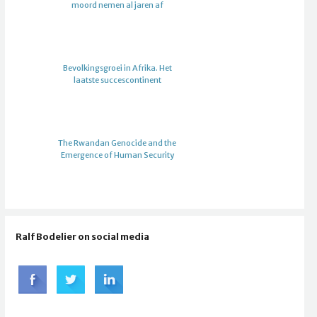
moord nemen al jaren af
Bevolkingsgroei in Afrika. Het
laatste succescontinent
The Rwandan Genocide and the
Emergence of Human Security
Ralf Bodelier on social media