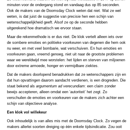
minuten voor de ondergang stond en vandaag dus op 85 seconden.
Ook de makers van de Doomsday Clock weten dat niet. Wat ze wel
weten, is dat juist de suggestie van precisie hen een schijn van
wetenschappelijkheid geeft. Alsof ze op de seconde hebben
uitgerekend hoe dramatisch we ervoor staan.
Maar die rekenmethode is er dus niet. De klok vertelt alleen iets over
de sombere emoties en politieke voorkeuren van degenen die hem ook
nu weer, en met veel bombarie, wat verschuiven. En hun emoties en
voorkeuren gaan, vreemd genoeg, niet uit naar de grootste problemen
waar we wereldwijd mee worstelen: het lijden en sterven van miljoenen
door extreme armoede, honger en vermijdbare ziektes.
Dat de makers doorlopend benadrukken dat ze wetenschappers zijn en
dat hun opvattingen daarom aandacht verdienen, is een drogreden. Die
staat bekend als
argumentum ad verecundiam
: een claim zonder
bewijs accepteren, alleen omdat een ‘autoriteit’ het zegt. Zo
verschuilen de emoties en voorkeuren van de makers zich achter een
schijn van objectieve analyse.
Een klok vol willekeur
Ook inhoudelijk is van alles mis met de Doomsday Clock. Zo vegen de
makers allerlei soorten dreiging op één enkele tijdsindicatie. Zou ooit