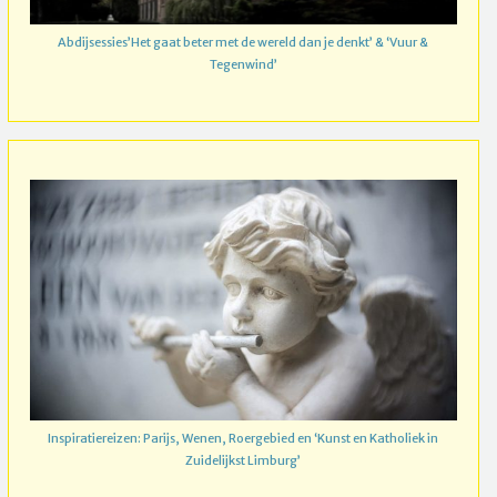
Abdijsessies’Het gaat beter met de wereld dan je denkt’ & ‘Vuur &
Tegenwind’
Inspiratiereizen: Parijs, Wenen, Roergebied en ‘Kunst en Katholiek in
Zuidelijkst Limburg’