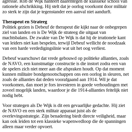
agressie. Rob de Wijk hanteert daarentegen de klassieke school van
rationele afschrikking. Hij stelt dat je oorlog voorkomt door militair
zo sterk te zijn dat je tegenstander een aanval niet aandurft.
Therapeut en Strateeg
Politiek gezien is Debeuf de therapeut die kijkt naar de onbegrepen
ziel van landen en is De Wijk de strateeg die uitgaat van
machtsbalans. De zwakte van De Wijk is dat hij de irrationele kant
van leiders niet kan bespelen, terwijl Debeuf wellicht de noodzaak
van een harde verdedigingslinie wat uit het oog verliest.
Debeuf waarschuwt dat vrede gebouwd op politieke allianties, zoals
de NAVO, een kunstmatige constructie is die instort zodra een van
de spelers zich niet meer aan die afspraken houdt. Op dat moment
kunnen militaire bondgenootschappen ons een oorlog in sleuren, net
zoals de allianties dat deden voorafgaand aan 1914. Wil je dat
voorkomen, dan moet je fors investeren in goede verhoudingen met
zoveel mogelijk landen, waardoor je die 1914-allianties feitelijk niet
nodig hebt.
Voor strategen als De Wijk is dit een gevaarlijke gedachte. Hij ziet
de NAVO en een sterk militair apparaat juist als de
overlevingsstrategie. Zijn benadering biedt directe veiligheid, maar
kan ook leiden tot een klassieke wapenwedloop die de spanningen
alleen maar verder opvoert.