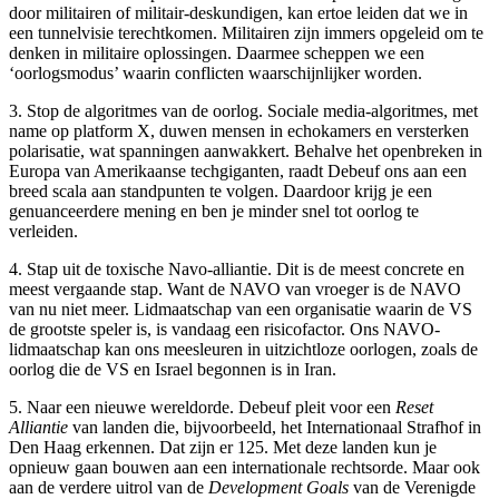
door militairen of militair-deskundigen, kan ertoe leiden dat we in
een tunnelvisie terechtkomen. Militairen zijn immers opgeleid om te
denken in militaire oplossingen. Daarmee scheppen we een
‘oorlogsmodus’ waarin conflicten waarschijnlijker worden.
3. Stop de algoritmes van de oorlog. Sociale media-algoritmes, met
name op platform X, duwen mensen in echokamers en versterken
polarisatie, wat spanningen aanwakkert. Behalve het openbreken in
Europa van Amerikaanse techgiganten, raadt Debeuf ons aan een
breed scala aan standpunten te volgen. Daardoor krijg je een
genuanceerdere mening en ben je minder snel tot oorlog te
verleiden.
4. Stap uit de toxische Navo-alliantie. Dit is de meest concrete en
meest vergaande stap. Want de NAVO van vroeger is de NAVO
van nu niet meer. Lidmaatschap van een organisatie waarin de VS
de grootste speler is, is vandaag een risicofactor. Ons NAVO-
lidmaatschap kan ons meesleuren in uitzichtloze oorlogen, zoals de
oorlog die de VS en Israel begonnen is in Iran.
5. Naar een nieuwe wereldorde. Debeuf pleit voor een
Reset
Alliantie
van landen die, bijvoorbeeld, het Internationaal Strafhof in
Den Haag erkennen. Dat zijn er 125. Met deze landen kun je
opnieuw gaan bouwen aan een internationale rechtsorde. Maar ook
aan de verdere uitrol van de
Development Goals
van de Verenigde