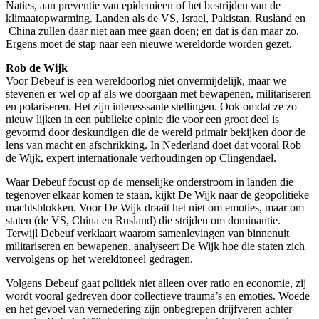
Naties, aan preventie van epidemieen of het bestrijden van de
klimaatopwarming. Landen als de VS, Israel, Pakistan, Rusland en
China zullen daar niet aan mee gaan doen; en dat is dan maar zo.
Ergens moet de stap naar een nieuwe wereldorde worden gezet.
Rob de Wijk
Voor Debeuf is een wereldoorlog niet onvermijdelijk, maar we
stevenen er wel op af als we doorgaan met bewapenen, militariseren
en polariseren. Het zijn interesssante stellingen. Ook omdat ze zo
nieuw lijken in een publieke opinie die voor een groot deel is
gevormd door deskundigen die de wereld primair bekijken door de
lens van macht en afschrikking. In Nederland doet dat vooral Rob
de Wijk, expert internationale verhoudingen op Clingendael.
Waar Debeuf focust op de menselijke onderstroom in landen die
tegenover elkaar komen te staan, kijkt De Wijk naar de geopolitieke
machtsblokken. Voor De Wijk draait het niet om emoties, maar om
staten (de VS, China en Rusland) die strijden om dominantie.
Terwijl Debeuf verklaart waarom samenlevingen van binnenuit
militariseren en bewapenen, analyseert De Wijk hoe die staten zich
vervolgens op het wereldtoneel gedragen.
Volgens Debeuf gaat politiek niet alleen over ratio en economie, zij
wordt vooral gedreven door collectieve trauma’s en emoties. Woede
en het gevoel van vernedering zijn onbegrepen drijfveren achter