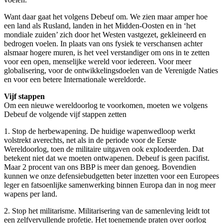
Want daar gaat het volgens Debeuf om. We zien maar amper hoe
een land als Rusland, landen in het Midden-Oosten en in ‘het
mondiale zuiden’ zich door het Westen vastgezet, gekleineerd en
bedrogen voelen. In plaats van ons fysiek te verschansen achter
alsmaar hogere muren, is het veel verstandiger om ons in te zetten
voor een open, menselijke wereld voor iedereen. Voor meer
globalisering, voor de ontwikkelingsdoelen van de Verenigde Naties
en voor een betere Internationale wereldorde.
Vijf stappen
Om een nieuwe wereldoorlog te voorkomen, moeten we volgens
Debeuf de volgende vijf stappen zetten
1. Stop de herbewapening. De huidige wapenwedloop werkt
volstrekt averechts, net als in de periode voor de Eerste
Wereldoorlog, toen de militaire uitgaven ook explodeerden. Dat
betekent niet dat we moeten ontwapenen. Debeuf is geen pacifist.
Maar 2 procent van ons BBP is meer dan genoeg. Bovendien
kunnen we onze defensiebudgetten beter inzetten voor een Europees
leger en fatsoenlijke samenwerking binnen Europa dan in nog meer
wapens per land.
2. Stop het militarisme. Militarisering van de samenleving leidt tot
een zelfvervullende profetie. Het toenemende praten over oorlog