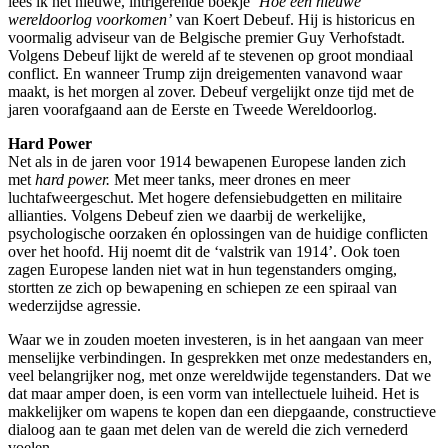
lees ik het nieuwe, intrigerende boekje
‘Hoe een nieuwe
wereldoorlog voorkomen’
van Koert Debeuf. Hij is historicus en
voormalig adviseur van de Belgische premier Guy Verhofstadt.
Volgens Debeuf lijkt de wereld af te stevenen op groot mondiaal
conflict. En wanneer Trump zijn dreigementen vanavond waar
maakt, is het morgen al zover. Debeuf vergelijkt onze tijd met de
jaren voorafgaand aan de Eerste en Tweede Wereldoorlog.
Hard Power
Net als in de jaren voor 1914 bewapenen Europese landen zich
met
hard power.
Met meer tanks, meer drones en meer
luchtafweergeschut. Met hogere defensiebudgetten en militaire
allianties. Volgens Debeuf zien we daarbij de werkelijke,
psychologische oorzaken én oplossingen van de huidige conflicten
over het hoofd. Hij noemt dit de ‘valstrik van 1914’. Ook toen
zagen Europese landen niet wat in hun tegenstanders omging,
stortten ze zich op bewapening en schiepen ze een spiraal van
wederzijdse agressie.
Waar we in zouden moeten investeren, is in het aangaan van meer
menselijke verbindingen. In gesprekken met onze medestanders en,
veel belangrijker nog, met onze wereldwijde tegenstanders. Dat we
dat maar amper doen, is een vorm van intellectuele luiheid. Het is
makkelijker om wapens te kopen dan een diepgaande, constructieve
dialoog aan te gaan met delen van de wereld die zich vernederd
voelen.