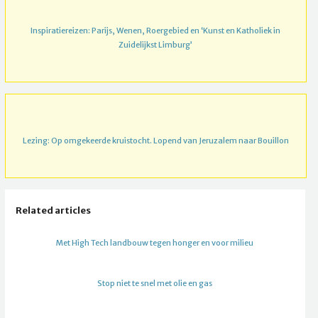
Inspiratiereizen: Parijs, Wenen, Roergebied en ‘Kunst en Katholiek in
Zuidelijkst Limburg’
Lezing: Op omgekeerde kruistocht. Lopend van Jeruzalem naar Bouillon
Related articles
Met High Tech landbouw tegen honger en voor milieu
Stop niet te snel met olie en gas