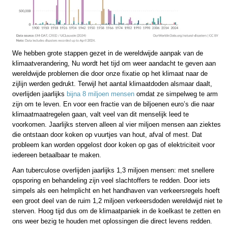
We hebben grote stappen gezet in de wereldwijde aanpak van de
klimaatverandering, Nu wordt het tijd om weer aandacht te geven aan
wereldwijde problemen die door onze fixatie op het klimaat naar de
zijlijn werden gedrukt. Terwijl het aantal klimaatdoden alsmaar daalt,
overlijden jaarlijks
bijna 8 miljoen mensen
omdat ze simpelweg te arm
zijn om te leven. En voor een fractie van de biljoenen euro’s die naar
klimaatmaatregelen gaan, valt veel van dit menselijk leed te
voorkomen. Jaarlijks sterven alleen al vier miljoen mensen aan ziektes
die ontstaan door koken op vuurtjes van hout, afval of mest. Dat
probleem kan worden opgelost door koken op gas of elektriciteit voor
iedereen betaalbaar te maken.
Aan tuberculose overlijden jaarlijks 1,3 miljoen mensen: met snellere
opsporing en behandeling zijn veel slachtoffers te redden. Door iets
simpels als een helmplicht en het handhaven van verkeersregels hoeft
een groot deel van de ruim 1,2 miljoen verkeersdoden wereldwijd niet te
sterven. Hoog tijd dus om de klimaatpaniek in de koelkast te zetten en
ons weer bezig te houden met oplossingen die direct levens redden.