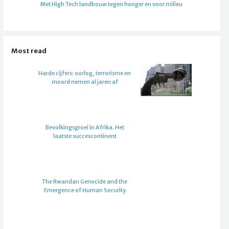
Met High Tech landbouw tegen honger en voor milieu
Most read
Harde cijfers: oorlog, terrorisme en
moord nemen al jaren af
Bevolkingsgroei in Afrika. Het
laatste succescontinent
The Rwandan Genocide and the
Emergence of Human Security