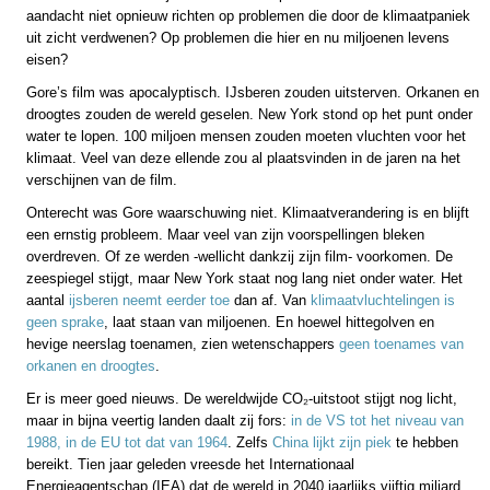
aandacht niet opnieuw richten op problemen die door de klimaatpaniek
uit zicht verdwenen? Op problemen die hier en nu miljoenen levens
eisen?
Gore’s film was apocalyptisch. IJsberen zouden uitsterven. Orkanen en
droogtes zouden de wereld geselen. New York stond op het punt onder
water te lopen. 100 miljoen mensen zouden moeten vluchten voor het
klimaat. Veel van deze ellende zou al plaatsvinden in de jaren na het
verschijnen van de film.
Onterecht was Gore waarschuwing niet. Klimaatverandering is en blijft
een ernstig probleem. Maar veel van zijn voorspellingen bleken
overdreven. Of ze werden -wellicht dankzij zijn film- voorkomen. De
zeespiegel stijgt, maar New York staat nog lang niet onder water. Het
aantal
ijsberen neemt eerder toe
dan af. Van
klimaatvluchtelingen is
geen sprake
, laat staan van miljoenen. En hoewel hittegolven en
hevige neerslag toenamen, zien wetenschappers
geen toenames van
orkanen en droogtes
.
Er is meer goed nieuws. De wereldwijde CO₂-uitstoot stijgt nog licht,
maar in bijna veertig landen daalt zij fors:
in de VS tot het niveau van
1988, in de EU tot dat van 1964
. Zelfs
China lijkt zijn piek
te hebben
bereikt. Tien jaar geleden vreesde het Internationaal
Energieagentschap (IEA) dat de wereld in 2040 jaarlijks vijftig miljard