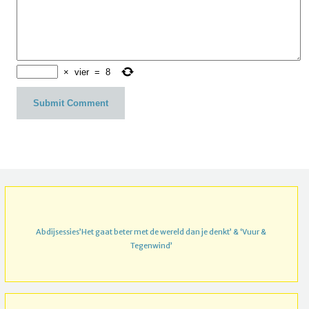
×
vier
=
8
Abdijsessies’Het gaat beter met de wereld dan je denkt’ & ‘Vuur &
Tegenwind’