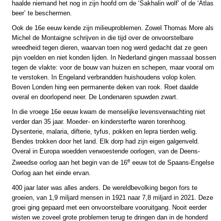
haalde niemand het nog in zijn hoofd om de ‘Sakhalin wolf’ of de ‘Atlas
beer’ te beschermen.
Ook de 16e eeuw kende zijn milieuproblemen. Zowel Thomas More als
Michel de Montaigne schrijven in die tijd over de onvoorstelbare
wreedheid tegen dieren, waarvan toen nog werd gedacht dat ze geen
pijn voelden en niet konden lijden. In Nederland gingen massaal bossen
tegen de vlakte: voor de bouw van huizen en schepen, maar vooral om
te verstoken. In Engeland verbrandden huishoudens volop kolen.
Boven Londen hing een permanente deken van rook. Roet daalde
overal en doorlopend neer. De Londenaren spuwden zwart.
In die vroege 16e eeuw kwam de menselijke levensverwachting niet
verder dan 35 jaar. Moeder- en kindersterfte waren torenhoog.
Dysenterie, malaria, difterie, tyfus, pokken en lepra tierden welig.
Bendes trokken door het land. Elk dorp had zijn eigen galgenveld.
Overal in Europa woedden verwoestende oorlogen, van de Deens-
e
Zweedse oorlog aan het begin van de 16
eeuw tot de Spaans-Engelse
Oorlog aan het einde ervan.
400 jaar later was alles anders. De wereldbevolking begon fors te
groeien, van 1,9 miljard mensen in 1921 naar 7,8 miljard in 2021. Deze
groei ging gepaard met een onvoorstelbare vooruitgang. Nooit eerder
wisten we zoveel grote problemen terug te dringen dan in de honderd