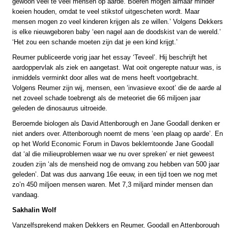
gewoon veel te veel mensen op aarde. Boeren mogen almaar minder
koeien houden, omdat te veel stikstof uitgescheten wordt. Maar
mensen mogen zo veel kinderen krijgen als ze willen.’ Volgens Dekkers
is elke nieuwgeboren baby ‘een nagel aan de doodskist van de wereld.’
‘Het zou een schande moeten zijn dat je een kind krijgt.’
Reumer publiceerde vorig jaar het essay ‘Teveel’. Hij beschrijft het
aardoppervlak als ziek en aangetast. Wat ooit ongerepte natuur was, is
inmiddels verminkt door alles wat de mens heeft voortgebracht.
Volgens Reumer zijn wij, mensen, een ‘invasieve exoot’ die de aarde al
net zoveel schade toebrengt als de meteoriet die 66 miljoen jaar
geleden de dinosaurus uitroeide.
Beroemde biologen als David Attenborough en Jane Goodall denken er
niet anders over. Attenborough noemt de mens ‘een plaag op aarde’. En
op het World Economic Forum in Davos beklemtoonde Jane Goodall
dat ‘al die milieuproblemen waar we nu over spreken’ er niet geweest
zouden zijn ‘als de mensheid nog de omvang zou hebben van 500 jaar
geleden’. Dat was dus aanvang 16e eeuw, in een tijd toen we nog met
zo’n 450 miljoen mensen waren. Met 7,3 miljard minder mensen dan
vandaag.
Sakhalin Wolf
Vanzelfsprekend maken Dekkers en Reumer, Goodall en Attenborough