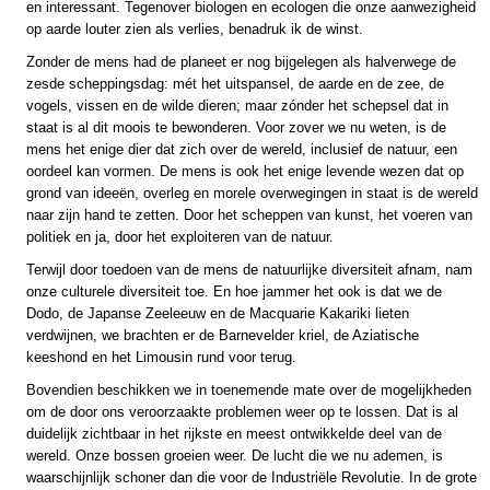
en interessant. Tegenover biologen en ecologen die onze aanwezigheid
op aarde louter zien als verlies, benadruk ik de winst.
Zonder de mens had de planeet er nog bijgelegen als halverwege de
zesde scheppingsdag: mét het uitspansel, de aarde en de zee, de
vogels, vissen en de wilde dieren; maar zónder het schepsel dat in
staat is al dit moois te bewonderen. Voor zover we nu weten, is de
mens het enige dier dat zich over de wereld, inclusief de natuur, een
oordeel kan vormen. De mens is ook het enige levende wezen dat op
grond van ideeën, overleg en morele overwegingen in staat is de wereld
naar zijn hand te zetten. Door het scheppen van kunst, het voeren van
politiek en ja, door het exploiteren van de natuur.
Terwijl door toedoen van de mens de natuurlijke diversiteit afnam, nam
onze culturele diversiteit toe. En hoe jammer het ook is dat we de
Dodo, de Japanse Zeeleeuw en de Macquarie Kakariki lieten
verdwijnen, we brachten er de Barnevelder kriel, de Aziatische
keeshond en het Limousin rund voor terug.
Bovendien beschikken we in toenemende mate over de mogelijkheden
om de door ons veroorzaakte problemen weer op te lossen. Dat is al
duidelijk zichtbaar in het rijkste en meest ontwikkelde deel van de
wereld. Onze bossen groeien weer. De lucht die we nu ademen, is
waarschijnlijk schoner dan die voor de Industriële Revolutie. In de grote