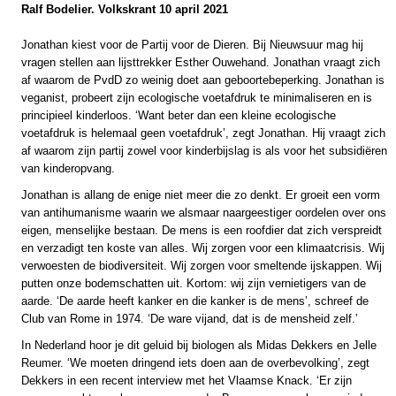
Ralf Bodelier. Volkskrant 10 april 2021
Jonathan kiest voor de Partij voor de Dieren. Bij Nieuwsuur mag hij
vragen stellen aan lijsttrekker Esther Ouwehand. Jonathan vraagt zich
af waarom de PvdD zo weinig doet aan geboortebeperking. Jonathan is
veganist, probeert zijn ecologische voetafdruk te minimaliseren en is
principieel kinderloos. ‘Want beter dan een kleine ecologische
voetafdruk is helemaal geen voetafdruk’, zegt Jonathan. Hij vraagt zich
af waarom zijn partij zowel voor kinderbijslag is als voor het subsidiëren
van kinderopvang.
Jonathan is allang de enige niet meer die zo denkt. Er groeit een vorm
van antihumanisme waarin we alsmaar naargeestiger oordelen over ons
eigen, menselijke bestaan. De mens is een roofdier dat zich verspreidt
en verzadigt ten koste van alles. Wij zorgen voor een klimaatcrisis. Wij
verwoesten de biodiversiteit. Wij zorgen voor smeltende ijskappen. Wij
putten onze bodemschatten uit. Kortom: wij zijn vernietigers van de
aarde. ‘De aarde heeft kanker en die kanker is de mens’, schreef de
Club van Rome in 1974. ‘De ware vijand, dat is de mensheid zelf.’
In Nederland hoor je dit geluid bij biologen als Midas Dekkers en Jelle
Reumer. ‘We moeten dringend iets doen aan de overbevolking’, zegt
Dekkers in een recent interview met het Vlaamse Knack. ‘Er zijn