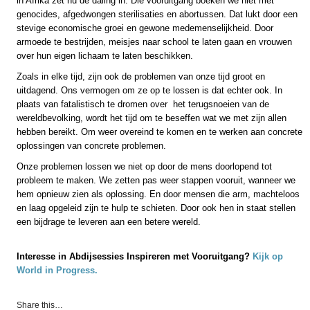
in Afrika zet nu de daling in. Die vooruitgang boeken we niet met
genocides, afgedwongen sterilisaties en abortussen. Dat lukt door een
stevige economische groei en gewone medemenselijkheid. Door
armoede te bestrijden, meisjes naar school te laten gaan en vrouwen
over hun eigen lichaam te laten beschikken.
Zoals in elke tijd, zijn ook de problemen van onze tijd groot en
uitdagend. Ons vermogen om ze op te lossen is dat echter ook. In
plaats van fatalistisch te dromen over het terugsnoeien van de
wereldbevolking, wordt het tijd om te beseffen wat we met zijn allen
hebben bereikt. Om weer overeind te komen en te werken aan concrete
oplossingen van concrete problemen.
Onze problemen lossen we niet op door de mens doorlopend tot
probleem te maken. We zetten pas weer stappen vooruit, wanneer we
hem opnieuw zien als oplossing. En door mensen die arm, machteloos
en laag opgeleid zijn te hulp te schieten. Door ook hen in staat stellen
een bijdrage te leveren aan een betere wereld.
Interesse in Abdijsessies Inspireren met Vooruitgang?
Kijk op
World in Progress.
Share this…