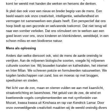
komt ter wereld met handen die werken en hersens die denken.
Ik pleit dan ook voor een nieuw en breder begrip van de mens. Een
beeld waarin ook onze creativiteit, intelligentie, welwillendheid en
vermogen tot samenwerken een plaats heeft. Een perspectief dat ons
hoop biedt op een gezonde en welvarende toekomst. Dat niet terug wil
naar een somber verleden. Dat ons stimuleert om te werken aan een
goed leven voor ons, onze kinderen en kleinkinderen, wereldwijd, in een
schoon milieu en een biodiverse natuur.
Mens als oplossing
Anders dan welke diersoort ook, wist de mens de aarde oneindig te
verrijken. Aan de miljoenen biologische soorten, voegde hij miljoenen
culturele soorten toe. Wij bouwden kanalen en kathedralen, het internet
en Inter Milan. We schreven poëzie en formuleerden natuurwetten. We
tuigden landschappen van zand, bos en moeras op met bruggen,
speeltuinen en steden.
Het licht van de zon, maan en sterren vulden we aan met kaarslicht,
straatverlichting en lasershows. Het geluid van de zee, de wind en
kwetterende vogels complementeerden we met symfonieën van
Mozart, kwasa kwasa uit Kinshasa en rap van Kendrick Lamar. Door
onze overweldigende creativiteit maakten wij de wereld oneindig divers