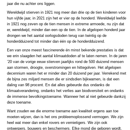
jaar die nu achter ons liggen.
Wereldwijd stierven in 1921 nog meer dan drie op de tien kinderen voor
hun vijfde jaar, in 2021 zijn het er vier op de honderd. Wereldwijd leefde
in 1921 nog zeven op de tien mensen in extreme armoede, nu zijn dat
er, wereldwijd, minder dan een op de tien. In de afgelopen honderd jaar
drongen we het aantal oorlogsdoden terug van twintig op de
honderdduizend tot minder dan één op de honderdduizend.
Een van onze meest fascinerende én minst bekende prestaties is dat
we erin slaagden het aantal klimaatdoden af te laten nemen. In de jaren
’20 van de vorige eeuw stierven jaarlijks rond de 500 duizend mensen
aan stormen, droogte, overstromingen en hittegolven. Het afgelopen
decennium waren het er minder dan 20 duizend per jaar. Verrekend met
de bijna zes miljard mensen die er sindsdien bijkwamen, is dat een
daling van 98 procent. En dat alles gebeurde dus ondanks de
klimaatverandering, ondanks het verlies aan biodiversiteit en ondanks
de immense bevolkingstoename. Wanneer het al niet gebeurde dankzij
deze toename.
Want zouden we die enorme toename aan kwaliteit ergens aan toe
moeten wijzen, dan is het ons probleemoplossend vermogen. We zijn
heel wat meer dan enkel rovers en vernietigers. We zijn ook
ontwerpers, bouwers en beschermers. Elke mond die geboren wordt,