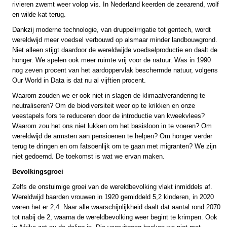
rivieren zwemt weer volop vis. In Nederland keerden de zeearend, wolf
en wilde kat terug.
Dankzij moderne technologie, van druppelirrigatie tot gentech, wordt
wereldwijd meer voedsel verbouwd op alsmaar minder landbouwgrond.
Niet alleen stijgt daardoor de wereldwijde voedselproductie en daalt de
honger. We spelen ook meer ruimte vrij voor de natuur. Was in 1990
nog zeven procent van het aardoppervlak beschermde natuur, volgens
Our World in Data is dat nu al vijftien procent.
Waarom zouden we er ook niet in slagen de klimaatverandering te
neutraliseren? Om de biodiversiteit weer op te krikken en onze
veestapels fors te reduceren door de introductie van kweekvlees?
Waarom zou het ons niet lukken om het basisloon in te voeren? Om
wereldwijd de armsten aan pensioenen te helpen? Om honger verder
terug te dringen en om fatsoenlijk om te gaan met migranten? We zijn
niet gedoemd. De toekomst is wat we ervan maken.
Bevolkingsgroei
Zelfs de onstuimige groei van de wereldbevolking vlakt inmiddels af.
Wereldwijd baarden vrouwen in 1920 gemiddeld 5,2 kinderen, in 2020
waren het er 2,4. Naar alle waarschijnlijkheid daalt dat aantal rond 2070
tot nabij de 2, waarna de wereldbevolking weer begint te krimpen. Ook