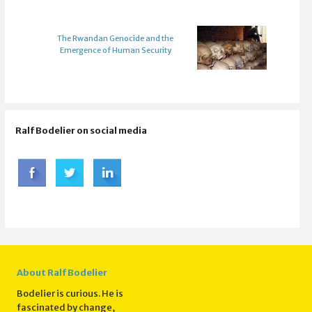
The Rwandan Genocide and the
Emergence of Human Security
Ralf Bodelier on social media
About Ralf Bodelier
Bodelier is curious. He is
fascinated by change,