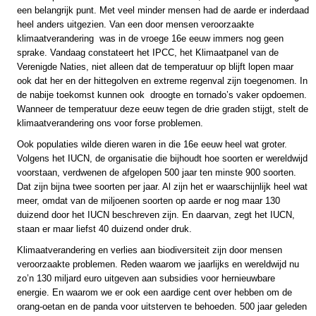
een belangrijk punt. Met veel minder mensen had de aarde er inderdaad
heel anders uitgezien. Van een door mensen veroorzaakte
klimaatverandering was in de vroege 16e eeuw immers nog geen
sprake. Vandaag constateert het IPCC, het Klimaatpanel van de
Verenigde Naties, niet alleen dat de temperatuur op blijft lopen maar
ook dat her en der hittegolven en extreme regenval zijn toegenomen. In
de nabije toekomst kunnen ook droogte en tornado’s vaker opdoemen.
Wanneer de temperatuur deze eeuw tegen de drie graden stijgt, stelt de
klimaatverandering ons voor forse problemen.
Ook populaties wilde dieren waren in die 16e eeuw heel wat groter.
Volgens het IUCN, de organisatie die bijhoudt hoe soorten er wereldwijd
voorstaan, verdwenen de afgelopen 500 jaar ten minste 900 soorten.
Dat zijn bijna twee soorten per jaar. Al zijn het er waarschijnlijk heel wat
meer, omdat van de miljoenen soorten op aarde er nog maar 130
duizend door het IUCN beschreven zijn. En daarvan, zegt het IUCN,
staan er maar liefst 40 duizend onder druk.
Klimaatverandering en verlies aan biodiversiteit zijn door mensen
veroorzaakte problemen. Reden waarom we jaarlijks en wereldwijd nu
zo’n 130 miljard euro uitgeven aan subsidies voor hernieuwbare
energie. En waarom we er ook een aardige cent over hebben om de
orang-oetan en de panda voor uitsterven te behoeden. 500 jaar geleden