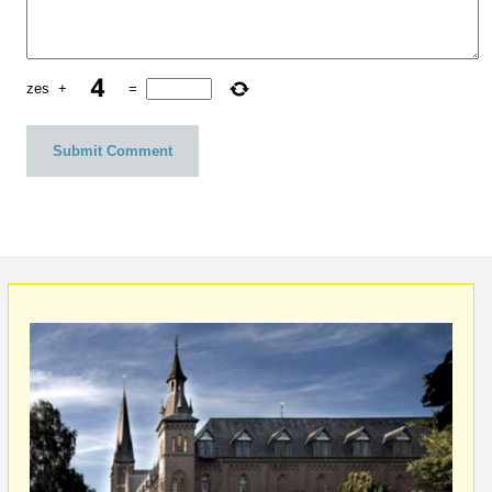
zes
+
=