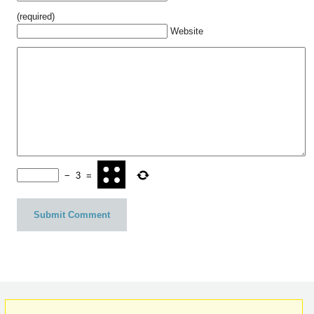
(required)
Website
−
3
=