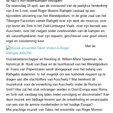
de nazi’s hun dodenkampen vestigden.
Op woensdag 18 april, aan de vooravond van de jaarlijkse herdenking
van 4 en 5 mei, staat Roger Moreno Rathgeb centraal op een
bijzondere uitvoering van het Wereldpodium. In de grote zaal van het
Tilburgse Factorium vertelt Rathgeb over zijn werk als musicus, over
zijn leven als Sinti in het Zuid-Limburgse Vaals, over zijn bezoek aan
Auschwitz, over het zwijgen onder overlevenden van de kampen en,
als vanzelfsprekend, over zijn requiem, geschreven voor groot orkest,
orgel en zesstemmig koor.
Met de
muziekwetenschapper en theoloog dr. Willem-Marie Speelman, de
historicus dr. Huub van Baar en de huisfilosoof van het Wereldpodium
dr. Frans van Peperstraten wordt doorgepraat over het belang van
Rathgebs dodenmis. Is het mogelijk om een katholiek requiem op te
dragen aan álle slachtoffers van Auschwitz? Wat betekent dit
muziekstuk voor de verwerking van Auschwitz onder de Roma en
Sinti? Hoe zal het stuk ontvangen worden in Oost-Europa waar Roma
en Sinti ook vandaag nog lijden onder vervolging en discriminatie? Kan
deze muziek een bijdrage leveren aan de ontwikkeling en emancipatie
van een van de armste minderheden in het huidige Europa?
Met prachtige muziek van Tabor, het ensemble van Roger Moreno