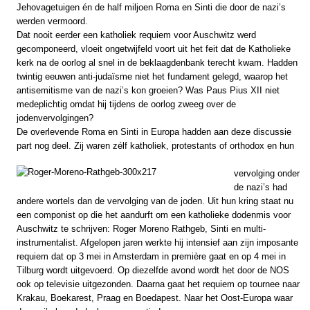
Jehovagetuigen én de half miljoen Roma en Sinti die door de nazi’s
werden vermoord.
Dat nooit eerder een katholiek requiem voor Auschwitz werd
gecomponeerd, vloeit ongetwijfeld voort uit het feit dat de Katholieke
kerk na de oorlog al snel in de beklaagdenbank terecht kwam. Hadden
twintig eeuwen anti-judaïsme niet het fundament gelegd, waarop het
antisemitisme van de nazi’s kon groeien? Was Paus Pius XII niet
medeplichtig omdat hij tijdens de oorlog zweeg over de
jodenvervolgingen?
De overlevende Roma en Sinti in Europa hadden aan deze discussie
part nog deel. Zij waren zélf katholiek, protestants of orthodox en hun
vervolging onder
de nazi’s had
andere wortels dan de vervolging van de joden. Uit hun kring staat nu
een componist op die het aandurft om een katholieke dodenmis voor
Auschwitz te schrijven: Roger Moreno Rathgeb, Sinti en multi-
instrumentalist. Afgelopen jaren werkte hij intensief aan zijn imposante
requiem dat op 3 mei in Amsterdam in première gaat en op 4 mei in
Tilburg wordt uitgevoerd. Op diezelfde avond wordt het door de NOS
ook op televisie uitgezonden. Daarna gaat het requiem op tournee naar
Krakau, Boekarest, Praag en Boedapest. Naar het Oost-Europa waar