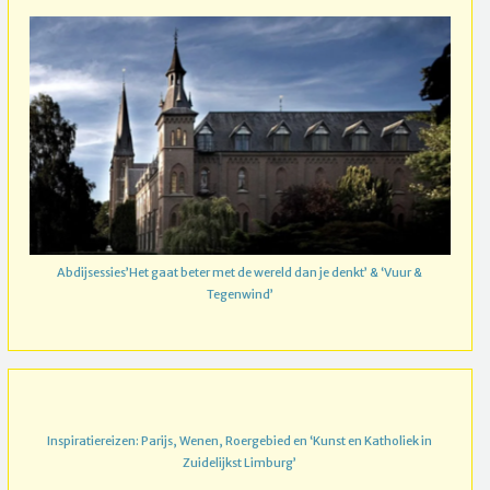
Abdijsessies’Het gaat beter met de wereld dan je denkt’ & ‘Vuur &
Tegenwind’
Inspiratiereizen: Parijs, Wenen, Roergebied en ‘Kunst en Katholiek in
Zuidelijkst Limburg’