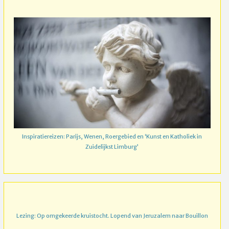
Inspiratiereizen: Parijs, Wenen, Roergebied en ‘Kunst en Katholiek in
Zuidelijkst Limburg’
Lezing: Op omgekeerde kruistocht. Lopend van Jeruzalem naar Bouillon