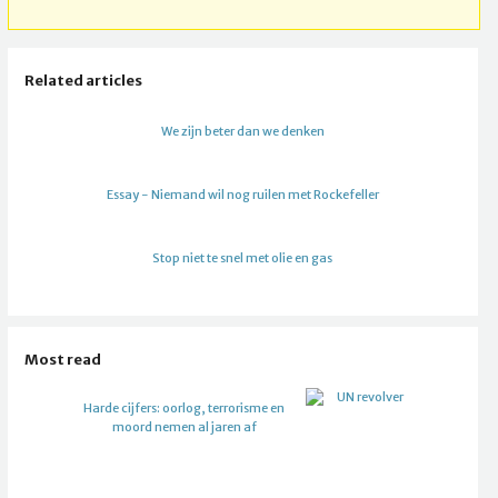
Related articles
We zijn beter dan we denken
Essay - Niemand wil nog ruilen met Rockefeller
Stop niet te snel met olie en gas
Most read
Harde cijfers: oorlog, terrorisme en
moord nemen al jaren af