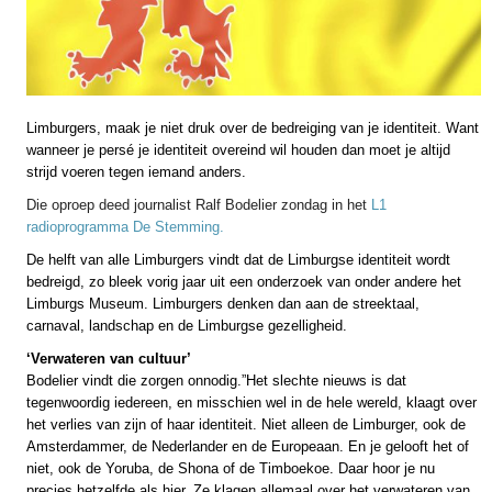
Limburgers, maak je niet druk over de bedreiging van je identiteit. Want
wanneer je persé je identiteit overeind wil houden dan moet je altijd
strijd voeren tegen iemand anders.
Die oproep deed journalist Ralf Bodelier zondag in het
L1
radioprogramma De Stemming.
De helft van alle Limburgers vindt dat de Limburgse identiteit wordt
bedreigd, zo bleek vorig jaar uit een onderzoek van onder andere het
Limburgs Museum. Limburgers denken dan aan de streektaal,
carnaval, landschap en de Limburgse gezelligheid.
‘Verwateren van cultuur’
Bodelier vindt die zorgen onnodig.”Het slechte nieuws is dat
tegenwoordig iedereen, en misschien wel in de hele wereld, klaagt over
het verlies van zijn of haar identiteit. Niet alleen de Limburger, ook de
Amsterdammer, de Nederlander en de Europeaan. En je gelooft het of
niet, ook de Yoruba, de Shona of de Timboekoe. Daar hoor je nu
precies hetzelfde als hier. Ze klagen allemaal over het verwateren van